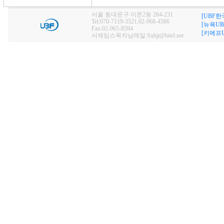
서울 동대문구 이문2동 264-231
[UBF한
Tel:070-7119-3521,02-968-4586
[뉴욕UB
Fax:02-965-8594
[키에프U
서제임스목자님메일:Suhjt@hitel.net