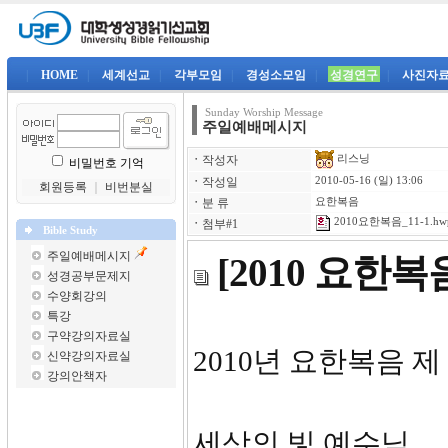
|
HOME
|
세계선교
|
각부모임
|
경성소모임
|
성경연구
|
사진자
Sunday Worship Message
주일예배메시지
리스닝
ㆍ
작성자
비밀번호 기억
ㆍ
작성일
2010-05-16 (일) 13:06
회원등록
｜
비번분실
ㆍ
분 류
요한복음
2010요한복음_11-1.hw
ㆍ
첨부#1
Bible Study
주일예배메시지
[2010 요한
성경공부문제지
수양회강의
특강
구약강의자료실
2010년 요한복음 제
신약강의자료실
강의안책자
세상의 빛 예수님