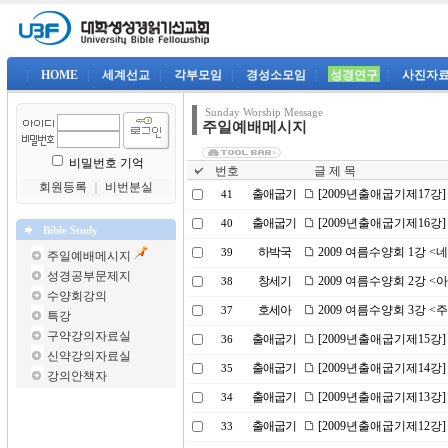
|
HOME
|
세계선교
|
각부모임
|
경성소모임
|
성경연구
|
사진자
Sunday Worship Message
주일예배메시지
비밀번호 기억
번호
글 제 목
회원등록
｜
비번분실
출애굽기
[2009년출애굽기제17강
41
출애굽기
[2009년출애굽기제16강
40
Bible Study
하박국
2009 여름수양회 1강 
39
주일예배메시지
성경공부문제지
창세기
2009 여름수양회 2강 
38
수양회강의
호세아
2009 여름수양회 3강 <
37
특강
구약강의자료실
출애굽기
[2009년출애굽기제15강
36
신약강의자료실
출애굽기
[2009년출애굽기제14강
35
강의안책자
출애굽기
[2009년출애굽기제13강]
34
출애굽기
[2009년출애굽기제12강
33