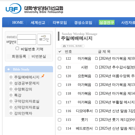
|
HOME
|
세계선교
|
각부모임
|
경성소모임
|
성경연구
|
사진자
Sunday Worship Message
주일예배메시지
비밀번호 기억
번호
글 제 목
회원등록
｜
비번분실
마가복음
[2024년 마가복음 제1
122
시편
[2023년 추수감사절
121
Bible Study
요한복음
[2024년 여름수양회 
120
주일예배메시지
성경공부문제지
마가복음
[2024년 마가복음 제
119
수양회강의
마가복음
[2024년 마가복음 제
118
특강
구약강의자료실
마가복음
[2024년 부활절 메시
117
신약강의자료실
디모데후서
[2024년 신년 말씀 
116
강의안책자
룻기
[2023년 룻기 제1강
115
베드로전서
[2025년 신년 말씀 제
114