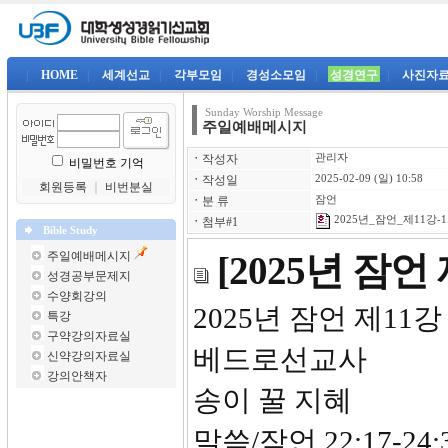
|
HOME
|
세계선교
|
각부모임
|
경성소모임
|
성경연구
|
사진자
Sunday Worship Message
주일예배메시지
ㆍ
작성자
관리자
비밀번호 기억
ㆍ
작성일
2025-02-09 (일) 10:58
회원등록
｜
비번분실
ㆍ
분 류
잠언
2025년_잠언_제11강-1
ㆍ
첨부#1
Bible Study
주일예배메시지
[2025년 잠언
성경공부문제지
수양회강의
2025년
특강
구약강의자료실
베드로선교사
신약강의자료실
강의안책자
송이 꿀 지혜
말씀/잠언 22:17-24: