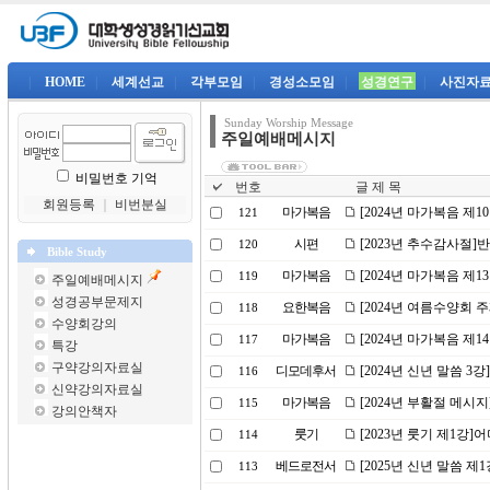
|
HOME
|
세계선교
|
각부모임
|
경성소모임
|
성경연구
|
사진자
Sunday Worship Message
주일예배메시지
비밀번호 기억
번호
글 제 목
회원등록
｜
비번분실
마가복음
[2024년 마가복음 제1
121
시편
[2023년 추수감사절
120
Bible Study
마가복음
[2024년 마가복음 제
119
주일예배메시지
성경공부문제지
요한복음
[2024년 여름수양회 
118
수양회강의
마가복음
[2024년 마가복음 제
117
특강
구약강의자료실
디모데후서
[2024년 신년 말씀 
116
신약강의자료실
마가복음
[2024년 부활절 메시
115
강의안책자
룻기
[2023년 룻기 제1강
114
베드로전서
[2025년 신년 말씀 제
113