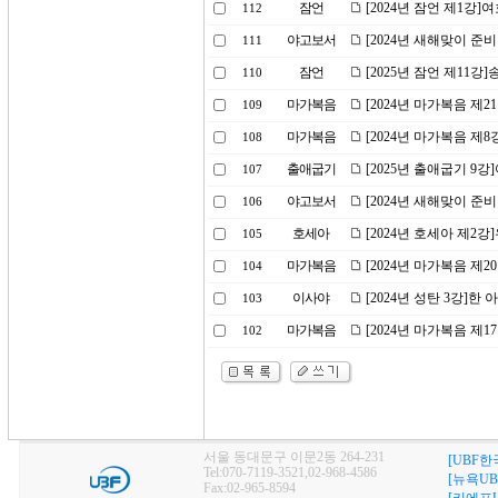
잠언
[2024년 잠언 제1강
112
야고보서
[2024년 새해맞이 준
111
잠언
[2025년 잠언 제11강
110
마가복음
[2024년 마가복음 제2
109
마가복음
[2024년 마가복음 제
108
출애굽기
[2025년 출애굽기 9
107
야고보서
[2024년 새해맞이 준
106
호세아
[2024년 호세아 제2
105
마가복음
[2024년 마가복음 제
104
이사야
[2024년 성탄 3강]한
103
마가복음
[2024년 마가복음 제
102
서울 동대문구 이문2동 264-231
[UBF한
Tel:070-7119-3521,02-968-4586
[뉴욕UB
Fax:02-965-8594