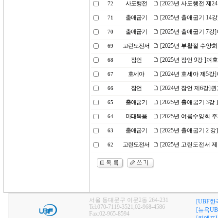
사도행전
[2023년 사도행전 제
72
출애굽기
[2025년 출애굽기 14
71
출애굽기
[2025년 출애굽기 
70
고린도전서
[2025년 부활절 수양회
69
잠언
[2025년 잠언 9강 ]
68
호세아
[2024년 호세아 제5
67
잠언
[2024년 잠언 제6강
66
출애굽기
[2025년 출애굽기 3
65
마태복음
[2025년 여름수양회 
64
출애굽기
[2025년 출애굽기 2
63
고린도전서
[2025년 고린도전서 
62
서울 동대문구 이문2동 264-231
[UBF한
Tel:070-7119-3521,02-968-4586
[뉴욕UB
Fax:02-965-8594