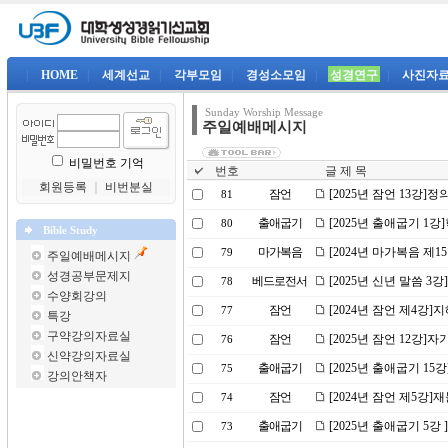
|
HOME
|
세계선교
|
각부모임
|
경성소모임
|
성경연구
|
사진자
Sunday Worship Message
주일예배메시지
비밀번호 기억
번호
글 제 목
회원등록
｜
비번분실
잠언
[2025년 잠언 13강]
81
출애굽기
[2025년 출애굽기 1
80
Bible Study
마가복음
[2024년 마가복음 제
79
주일예배메시지
성경공부문제지
베드로전서
[2025년 신년 말씀 3
78
수양회강의
잠언
[2024년 잠언 제4강]
77
특강
구약강의자료실
잠언
[2025년 잠언 12강
76
신약강의자료실
출애굽기
[2025년 출애굽기 1
75
강의안책자
잠언
[2024년 잠언 제5강]
74
출애굽기
[2025년 출애굽기 5
73