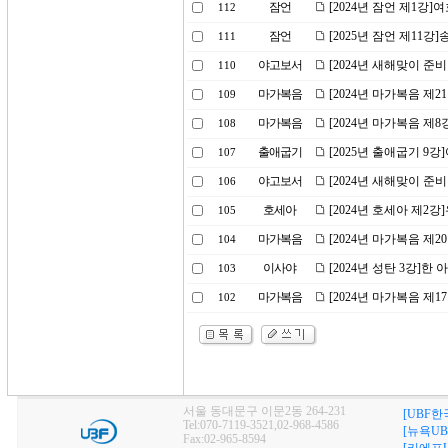
잠언
[2024년 잠언 제1강
112
잠언
[2025년 잠언 제11강
111
야고보서
[2024년 새해맞이 준
110
마가복음
[2024년 마가복음 제2
109
마가복음
[2024년 마가복음 제
108
출애굽기
[2025년 출애굽기 9
107
야고보서
[2024년 새해맞이 준
106
호세아
[2024년 호세아 제2
105
마가복음
[2024년 마가복음 제
104
이사야
[2024년 성탄 3강]한
103
마가복음
[2024년 마가복음 제
102
서울 동대문구 이문2동 264-231
[UBF한
Tel:070-7119-3521,02-968-4586
[뉴욕UB
Fax:02-965-8594