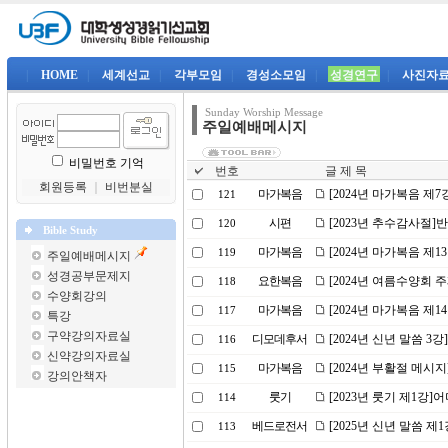
|
HOME
|
세계선교
|
각부모임
|
경성소모임
|
성경연구
|
사진자
Sunday Worship Message
주일예배메시지
비밀번호 기억
번호
글 제 목
회원등록
｜
비번분실
마가복음
[2024년 마가복음 제
121
시편
[2023년 추수감사절
120
Bible Study
마가복음
[2024년 마가복음 제
119
주일예배메시지
성경공부문제지
요한복음
[2024년 여름수양회 
118
수양회강의
마가복음
[2024년 마가복음 제
117
특강
구약강의자료실
디모데후서
[2024년 신년 말씀 
116
신약강의자료실
마가복음
[2024년 부활절 메시
115
강의안책자
룻기
[2023년 룻기 제1강
114
베드로전서
[2025년 신년 말씀 제
113