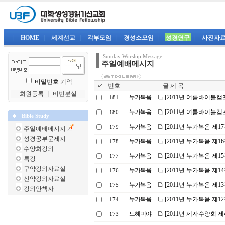
|
HOME
|
세계선교
|
각부모임
|
경성소모임
|
성경연구
|
사진자
Sunday Worship Message
주일예배메시지
비밀번호 기억
번호
글 제 목
회원등록
｜
비번분실
누가복음
[2011년 여름바이블캠
181
누가복음
[2011년 여름바이블캠
180
Bible Study
누가복음
[2011년 누가복음 제1
179
주일예배메시지
성경공부문제지
누가복음
[2011년 누가복음 제
178
수양회강의
누가복음
[2011년 누가복음 제1
177
특강
구약강의자료실
누가복음
[2011년 누가복음 제
176
신약강의자료실
누가복음
[2011년 누가복음 제
175
강의안책자
누가복음
[2011년 누가복음 제1
174
느헤미야
[2011년 제자수양회 
173