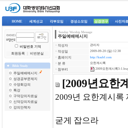
|
HOME
|
세계선교
|
각부모임
|
경성소모임
|
성경연구
|
사진자
Sunday Worship Message
주일예배메시지
ㆍ
작성자
관리자
비밀번호 기억
ㆍ
작성일
2009-09-20 (일) 12:38
회원등록
｜
비번분실
ㆍ
홈페이지
http://ksubf.com
ㆍ
분 류
요한계시록
Bible Study
2009요한계시록3-1.hw
ㆍ
첨부#1
주일예배메시지
성경공부문제지
[2009년요
수양회강의
특강
2009년 요한계시록 
구약강의자료실
신약강의자료실
강의안책자
굳게 잡으라