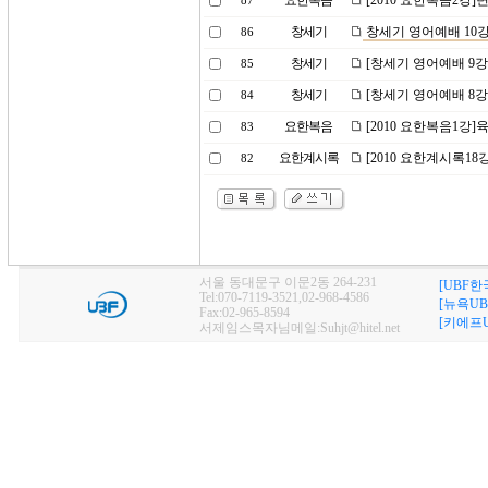
요한복음
[2010 요한복음2강
87
창세기
창세기 영어예배 10강
86
창세기
[창세기 영어예배 9강
85
창세기
[창세기 영어예배 8강
84
요한복음
[2010 요한복음1강]
83
요한계시록
[2010 요한계시록1
82
서울 동대문구 이문2동 264-231
[UBF한
Tel:070-7119-3521,02-968-4586
[뉴욕UB
Fax:02-965-8594
[키에프U
서제임스목자님메일:Suhjt@hitel.net