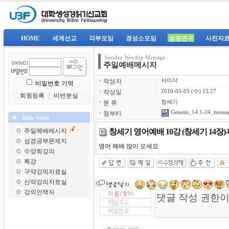
|
HOME
|
세계선교
|
각부모임
|
경성소모임
|
성경연구
|
사진자
Sunday Worship Message
주일예배메시지
ㆍ
작성자
서이삭
비밀번호 기억
ㆍ
작성일
2010-03-03 (수) 15:27
회원등록
｜
비번분실
ㆍ
분 류
창세기
Genesis_14.1-24_messa
ㆍ
첨부#1
Bible Study
창세기 영어예배 10강 (창세기 14장
주일예배메시지
성경공부문제지
영어 예배 많이 오세요
수양회강의
특강
구약강의자료실
신약강의자료실
강의안책자