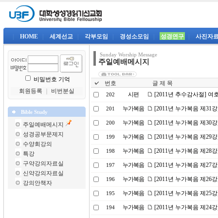
|
HOME
|
세계선교
|
각부모임
|
경성소모임
|
성경연구
|
사진자
Sunday Worship Message
주일예배메시지
비밀번호 기억
번호
글 제 목
회원등록
｜
비번분실
시편
[2011년 추수감사절] 
202
누가복음
[2011년 누가복음 제31
201
Bible Study
누가복음
[2011년 누가복음 제30
200
주일예배메시지
성경공부문제지
누가복음
[2011년 누가복음 제2
199
수양회강의
누가복음
[2011년 누가복음 제28
198
특강
구약강의자료실
누가복음
[2011년 누가복음 제27
197
신약강의자료실
누가복음
[2011년 누가복음 제2
196
강의안책자
누가복음
[2011년 누가복음 제25
195
누가복음
[2011년 누가복음 제24
194