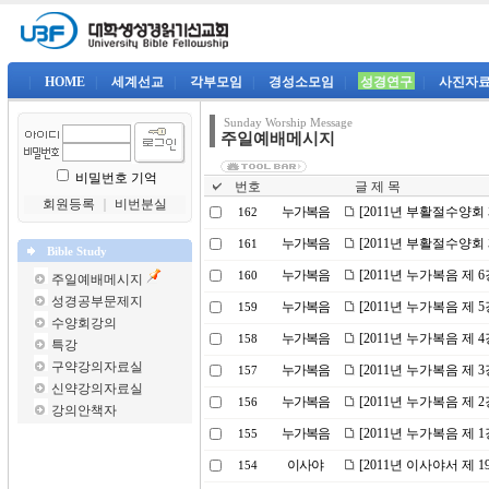
|
HOME
|
세계선교
|
각부모임
|
경성소모임
|
성경연구
|
사진자
Sunday Worship Message
주일예배메시지
비밀번호 기억
번호
글 제 목
회원등록
｜
비번분실
누가복음
[2011년 부활절수양회
162
누가복음
[2011년 부활절수양회
161
Bible Study
누가복음
[2011년 누가복음 제
160
주일예배메시지
성경공부문제지
누가복음
[2011년 누가복음 제
159
수양회강의
누가복음
[2011년 누가복음 제 
158
특강
구약강의자료실
누가복음
[2011년 누가복음 제 
157
신약강의자료실
누가복음
[2011년 누가복음 제
156
강의안책자
누가복음
[2011년 누가복음 제
155
이사야
[2011년 이사야서 제 
154