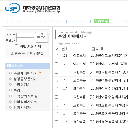
|
HOME
|
세계선교
|
각부모임
|
경성소모임
|
성경연구
|
사진자
Sunday Worship Message
주일예배메시지
비밀번호 기억
번호
글 제 목
회원등록
｜
비번분실
야고보서
[2010년야고보서제2강]
121
야고보서
[2010년야고보서제1강]
120
Bible Study
요한복음
[2010년요한복음제21강
119
주일예배메시지
성경공부문제지
요한복음
[2010년여름수양회제3강
118
수양회강의
요한복음
[2010년여름수양회제2강
117
특강
구약강의자료실
요한복음
[2010년여름수양회제1
116
신약강의자료실
요한복음
[2010년요한복음제20강
115
강의안책자
요한복음
[2010년요한복음제19강
114
요한복음
[2010년요한복음제18강
113