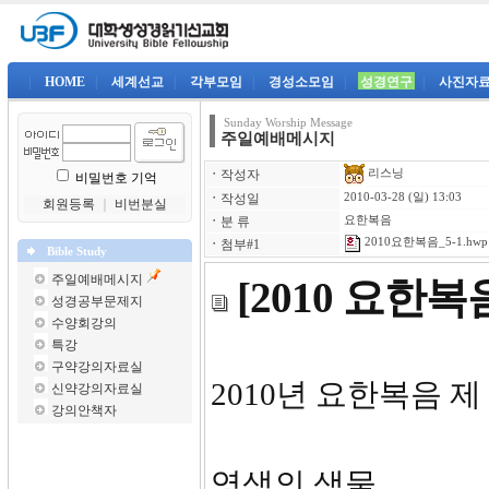
|
HOME
|
세계선교
|
각부모임
|
경성소모임
|
성경연구
|
사진자
Sunday Worship Message
주일예배메시지
리스닝
ㆍ
작성자
비밀번호 기억
ㆍ
작성일
2010-03-28 (일) 13:03
회원등록
｜
비번분실
ㆍ
분 류
요한복음
2010요한복음_5-1.hwp
ㆍ
첨부#1
Bible Study
주일예배메시지
[2010 요한
성경공부문제지
수양회강의
특강
구약강의자료실
2010년 요한복음 제
신약강의자료실
강의안책자
영생의 샘물