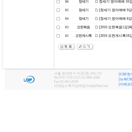
창세기
창세기 영어예배 10강
86
창세기
[창세기 영어예배 9강
85
창세기
[창세기 영어예배 8강
84
요한복음
[2010 요한복음1강]
83
요한계시록
[2010 요한계시록1
82
서울 동대문구 이문2동 264-231
[UBF한
Tel:070-7119-3521,02-968-4586
[뉴욕UB
Fax:02-965-8594
[키에프U
서제임스목자님메일:Suhjt@hitel.net