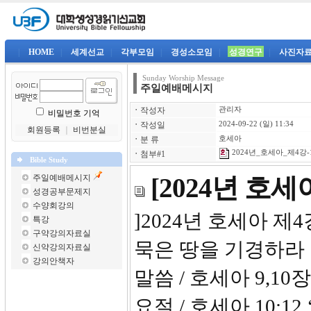
|
HOME
|
세계선교
|
각부모임
|
경성소모임
|
성경연구
|
사진자
Sunday Worship Message
주일예배메시지
ㆍ
작성자
관리자
비밀번호 기억
ㆍ
작성일
2024-09-22 (일) 11:34
회원등록
｜
비번분실
ㆍ
분 류
호세아
2024년_호세아_제4강-1
ㆍ
첨부#1
Bible Study
주일예배메시지
[2024년 호
성경공부문제지
수양회강의
]2024년 호
특강
구약강의자료실
묵은 땅을 기경하라
신약강의자료실
강의안책자
말씀 / 호세아 9,10장
요절 / 호세아 10: