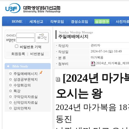
|
HOME
|
세계선교
|
각부모임
|
경성소모임
|
성경연구
|
사진자
Sunday Worship Message
주일예배메시지
ㆍ
작성자
관리자
비밀번호 기억
ㆍ
작성일
2024-07-14 (일) 10:49
회원등록
｜
비번분실
ㆍ
분 류
마가복음
2024년_마가복음_제18강
ㆍ
첨부#1
Bible Study
주일예배메시지
[2024년 마
성경공부문제지
수양회강의
오시는 왕
특강
구약강의자료실
신약강의자료실
2024년
강의안책자
동진