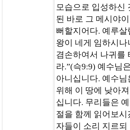
모습으로 입성하신 것
된 바로 그 메시야이
뻐할지어다. 예루살렘
왕이 네게 임하시나
겸손하여서 나귀를 
라.”(슥9:9) 예
아니십니다. 예수님
위해 이 땅에 낮아
십니다. 무리들은 예
절을 함께 읽어보시
자들이 소리 지르되