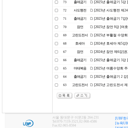
출애굽기
[2025년 출애굽기 5
73
사도행전
[2023년 사도행전 제
72
출애굽기
[2025년 출애굽기 
71
잠언
[2025년 잠언 9강 ]
70
고린도전서
[2025년 부활절 수양회
69
호세아
[2024년 호세아 제5
68
잠언
[2024년 잠언 제6강
67
출애굽기
[2025년 출애굽기 3
66
마태복음
[2025년 여름수양회 
65
출애굽기
[2025년 출애굽기 2
64
고린도전서
[2025년 고린도전서 
63
서울 동대문구 이문2동 264-231
[UBF한
Tel:070-7119-3521,02-968-4586
[뉴욕UB
Fax:02-965-8594