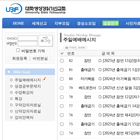
|
HOME
|
세계선교
|
각부모임
|
경성소모임
|
성경연구
|
사진자
Sunday Worship Message
주일예배메시지
비밀번호 기억
번호
글 제 목
회원등록
｜
비번분실
잠언
[2025년 잠언 13강]
82
출애굽기
[2025년 출애굽기 1
81
Bible Study
마가복음
[2024년 마가복음 제
80
주일예배메시지
성경공부문제지
베드로전서
[2025년 신년 말씀 3
79
수양회강의
잠언
[2025년 잠언 12강
78
특강
구약강의자료실
출애굽기
[2025년 출애굽기 14
77
신약강의자료실
잠언
[2024년 잠언 제4강]
76
강의안책자
출애굽기
[2025년 출애굽기 1
75
잠언
[2024년 잠언 제5강]
74