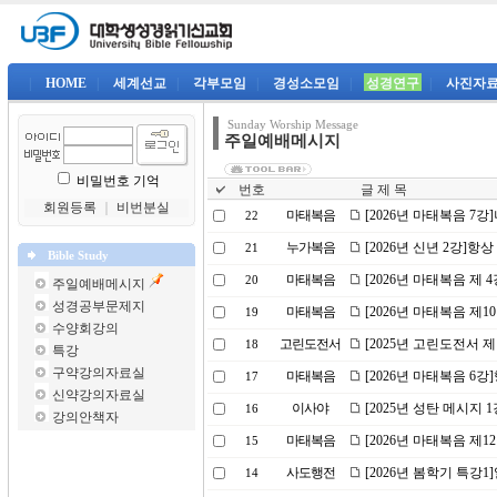
|
HOME
|
세계선교
|
각부모임
|
경성소모임
|
성경연구
|
사진자
Sunday Worship Message
주일예배메시지
비밀번호 기억
번호
글 제 목
회원등록
｜
비번분실
마태복음
[2026년 마태복음 7
22
누가복음
[2026년 신년 2강]
21
Bible Study
마태복음
[2026년 마태복음 제
20
주일예배메시지
성경공부문제지
마태복음
[2026년 마태복음 제
19
수양회강의
고린도전서
[2025년 고린도전서 
18
특강
구약강의자료실
마태복음
[2026년 마태복음 6
17
신약강의자료실
이사야
[2025년 성탄 메시지 
16
강의안책자
마태복음
[2026년 마태복음 제
15
사도행전
[2026년 봄학기 특강
14