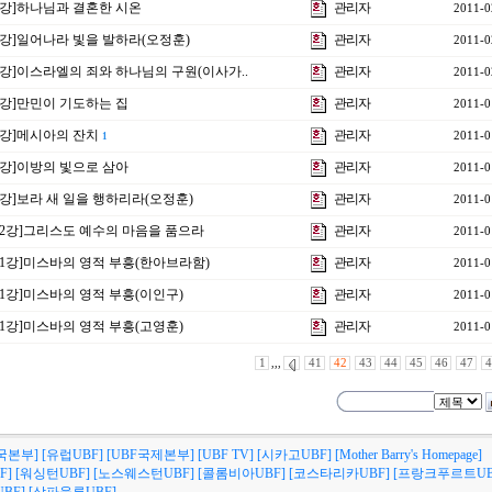
17강]하나님과 결혼한 시온
관리자
2011-0
16강]일어나라 빛을 발하라(오정훈)
관리자
2011-0
15강]이스라엘의 죄와 하나님의 구원(이사가..
관리자
2011-0
14강]만민이 기도하는 집
관리자
2011-0
13강]메시아의 잔치
관리자
2011-0
1
12강]이방의 빛으로 삼아
관리자
2011-0
11강]보라 새 일을 행하리라(오정훈)
관리자
2011-0
제2강]그리스도 예수의 마음을 품으라
관리자
2011-0
제1강]미스바의 영적 부흥(한아브라함)
관리자
2011-0
제1강]미스바의 영적 부흥(이인구)
관리자
2011-0
제1강]미스바의 영적 부흥(고영훈)
관리자
2011-0
1
,,,
41
42
43
44
45
46
47
4
국본부]
[유럽UBF]
[UBF국제본부]
[UBF TV]
[시카고UBF]
[Mother Barry's Homepage]
F]
[워싱턴UBF]
[노스웨스턴UBF]
[콜롬비아UBF]
[코스타리카UBF]
[프랑크푸르트UB