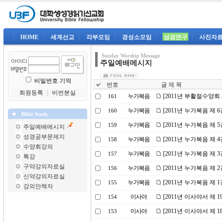
|
HOME
|
세계선교
|
각부모임
|
경성소모임
|
성경연구
|
사진자
Sunday Worship Message
주일예배메시지
비밀번호 기억
번호
글 제 목
회원등록
｜
비번분실
누가복음
[2011년 부활절수양회
161
누가복음
[2011년 누가복음 제
160
Bible Study
누가복음
[2011년 누가복음 제
159
주일예배메시지
성경공부문제지
누가복음
[2011년 누가복음 제 
158
수양회강의
누가복음
[2011년 누가복음 제 
157
특강
구약강의자료실
누가복음
[2011년 누가복음 제
156
신약강의자료실
누가복음
[2011년 누가복음 제
155
강의안책자
이사야
[2011년 이사야서 제 
154
이사야
[2011년 이사야서 제
153