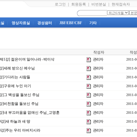
로그인
｜
회원등록
｜
비번분실
｜
현재접속자
료실
|
영상자료실
|
경성쉼터
|
JBF/EBF/CBF
|
기타
|
작성자
작성
 제1강] 젊은이여 일어나라 -박이삭
관리자
2011-0
 6강]세례 받으신 예수님
관리자
2011-0
 5강]기다리는 사람들
관리자
2011-0
4강]구유에 누인 아기
관리자
2011-0
3강]그 백성을 돌보신 주님
관리자
2011-0
 2강]비천함을 돌보신 주님
관리자
2011-0
 1강]내 부끄러움을 없애신 주님_고영훈
관리자
2011-0
19강]새 하늘과 새 땅
관리자
2011-0
 18강]주는 우리 아버지시라
관리자
2011-0