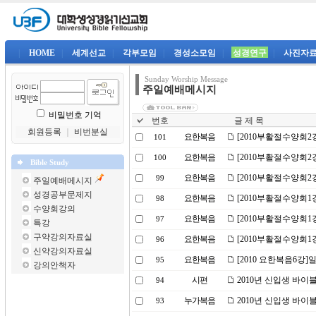
|
HOME
|
세계선교
|
각부모임
|
경성소모임
|
성경연구
|
사진자
Sunday Worship Message
주일예배메시지
비밀번호 기억
번호
글 제 목
회원등록
｜
비번분실
요한복음
[2010부활절수양회
101
요한복음
[2010부활절수양회
100
Bible Study
요한복음
[2010부활절수양회2
99
주일예배메시지
성경공부문제지
요한복음
[2010부활절수양회1
98
수양회강의
요한복음
[2010부활절수양회1
97
특강
구약강의자료실
요한복음
[2010부활절수양회1
96
신약강의자료실
요한복음
[2010 요한복음6강
95
강의안책자
시편
2010년 신입생 바이
94
누가복음
2010년 신입생 바이
93