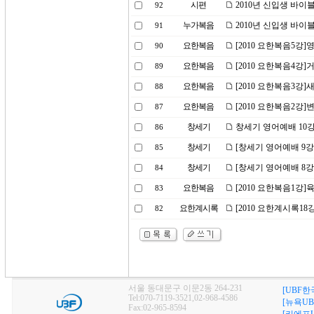
시편
2010년 신입생 바이
92
누가복음
2010년 신입생 바이
91
요한복음
[2010 요한복음5강]
90
요한복음
[2010 요한복음4강]
89
요한복음
[2010 요한복음3강]
88
요한복음
[2010 요한복음2강
87
창세기
창세기 영어예배 10강
86
창세기
[창세기 영어예배 9강
85
창세기
[창세기 영어예배 8강
84
요한복음
[2010 요한복음1강]
83
요한계시록
[2010 요한계시록1
82
서울 동대문구 이문2동 264-231
[UBF한
Tel:070-7119-3521,02-968-4586
[뉴욕UB
Fax:02-965-8594