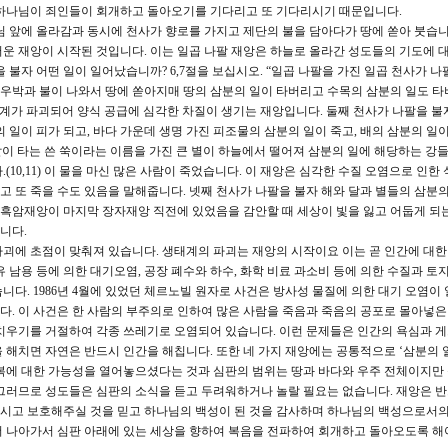
 하나님이 죄인들이 회개하고 돌아오기를 기다리고 또 기다리시기 때문입니다.
님 앞에 올라감과 동시에 천사가 향로를 가지고 제단의 불을 담아다가 땅에 쏟아 붓습니
운 재앙이 시작된 것입니다. 이는 일곱 나팔 재앙은 하늘로 올라간 성도들의 기도에 
 불자 어떤 일이 일어났습니까? 6,7절을 보십시오. “일곱 나팔을 가진 일곱 천사가 나
인 우박과 불이 나와서 땅에 쏟아지매 땅의 삼분의 일이 타버리고 수목의 삼분의 일도 타
태계가 파괴되어 양식 공급에 심각한 차질이 생기는 재앙입니다. 둘째 천사가 나팔을 불
 일이 피가 되고, 바다 가운데 생명 가진 피조물의 삼분의 일이 죽고, 배의 삼분의 일
불같이 타는 쓴 쑥이라는 이름을 가진 큰 별이 하늘에서 떨어져 삼분의 일에 해당하는 강들
10,11) 이 물을 마신 많은 사람이 죽었습니다. 이 재앙은 심각한 수질 오염으로 인한
기고 또 죽을 수도 있음을 말해줍니다. 넷째 천사가 나팔을 불자 해와 달과 별들의 삼분
때 흑암재앙이 마지막 장자재앙 직전에 있었음을 감안할 때 세상이 빛을 잃고 어둡게 되
니다.
파괴에 초점이 맞춰져 있습니다. 생태계의 파괴는 재앙의 시작이요 이는 곧 인간에 대
 남용 등에 의한 대기오염, 공장 폐수와 하수, 화학 비료 과소비 등에 의한 수질과 토
다. 1986년 4월에 있었던 체르노빌 원자로 사건은 방사성 물질에 의한 대기 오염이
. 이 사건은 한 사람의 부주의로 인하여 많은 사람을 죽음과 죽음의 공포로 몰아넣
치우기를 거절하여 각종 쓰레기로 오염되어 있습니다. 이런 문제들은 인간의 욕심과 
 해치면 자연은 반드시 인간을 해칩니다. 또한 네 가지 재앙에는 공통적으로 ‘삼분의 
복에 대한 가능성을 열어놓으셨다는 것과 심판의 범위는 땅과 바다와 우주 전체이지만
그러므로 성도들은 심판의 소식을 듣고 두려워하거나 놀랄 필요는 없습니다. 재앙은 
시고 보호해주실 것을 믿고 하나님의 백성이 된 것을 감사하며 하나님의 백성으로서
더 나아가서 심판 아래에 있는 세상을 향하여 복음을 전파하여 회개하고 돌아오도록 해