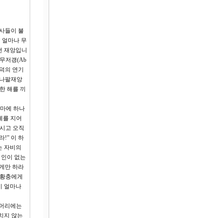
천사들이 불
 얼마나 무
떤 재앙입니
무저갱(Ab
화덕의 연기
 나팔재앙
한 해를 끼
이마에 하나
떼를 지어
으시고 오직
!” 이 하
는 자비의
 인이 없는
롭게만 하라
 황충에게
이 얼마나
 머리에는
치지 않는