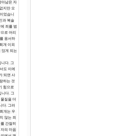
살아남은 자
 없지만 오
들이었습니
인과 복술
에 죄를 범
참으로 어리
자를 용서하
 회개 이외
 앉게 되는
니다. 그
면서도 이에
가 되면 사
사랑하는 것
기 힘으로
니다. 그
 물질을 더
니다. 그러
 회개는 우
치 않는 죄
기를 간절히
 자의 마음
불의에서 깨