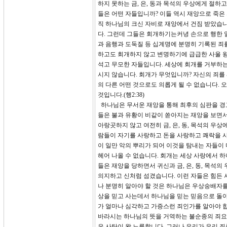
하지 못하는 금, 은, 동과 목석의 우상에게 절하
들은 어떤 자들입니까? 이들 역시 재앙으로 죽은
직 하나님의 크신 자비로 재앙에서 건짐 받았습
다. 그런데 그들은 회개하기는커녕 손으로 행한 
과 음행과 도둑질 등 십계명에 분명히 기록된 죄
하고도 회개하지 않고 변명하기에 급급한 사울 왕
석고 무모한 자들입니다. 세상에 회개를 거부하는
시지 않습니다. 회개가 무엇입니까? 자신의 죄를
의 다른 어떤 것으로도 의롭게 될 수 없습니다.
것입니다.(행2:38)
하나님은 무서운 재앙을 통해 최후의 심판을 경
들은 불과 유황이 비같이 쏟아지는 재앙을 보면서
아랑곳하지 않고 여전히 금, 은, 동, 목석의 우
람들이 자기를 사랑하고 돈을 사랑하고 쾌락을 사
이 일만 악의 뿌리가 되어 이것을 탐내는 자들이 
헤어 나올 수 없습니다. 회개는 세상 사랑에서 
들은 재앙을 당하면서 귀신과 금, 은, 동, 목석
의지하고 신처럼 섬겼습니다. 이런 자들은 힘든 
나 분명히 알아야 할 것은 하나님은 우상숭배자를 
상을 믿고 사는데서 하나님을 믿는 믿음으로 돌아
가 얼마나 심각하고 가증스런 죄인가를 알아야 합
바라시는 하나님의 뜻을 거역하는 불순종의 죄요,
은 사탄이 왕 노릇합니다. 그러나 우리가 우리 