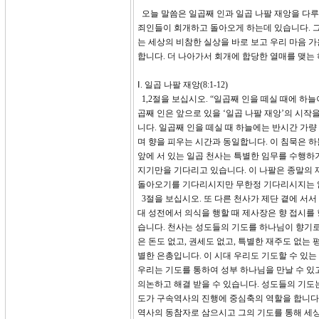
오늘 말씀은 일곱째 인과 일곱 나팔 재앙을 다루
죄인들이 회개하고 돌아오게 하는데 있습니다. 그
는 세상의 비참한 실상을 바로 보고 우리 마음 
합니다. 더 나아가서 회개에 합당한 열매를 맺는
Ⅰ. 일곱 나팔 재앙(8:1-12)
1,2절을 보십시오. “일곱째 인을 떼실 때에 하
곱째 인은 앞으로 있을 ‘일곱 나팔 재앙’의 시작
니다. 일곱째 인을 떼실 때 하늘에는 반시간 가
며 향을 피우는 시간과 동일합니다. 이 침묵은 
앞에 서 있는 일곱 천사는 특별한 임무를 수행하
지기만을 기다리고 있습니다. 이 나팔은 종말의
돌아오기를 기다리시지만 무한정 기다리시지는 않
3절을 보십시오. 또 다른 천사가 제단 곁에 서서
대 성전에서 의식을 행할 때 제사장은 향 접시를
습니다. 천사는 성도들의 기도를 하나님이 향기로
은 돈도 없고, 권세도 없고, 특별한 재주도 없는
별한 은총입니다. 이 시대 우리도 기도할 수 있는
우리는 기도를 통하여 성부 하나님을 만날 수 있고
의논하고 해결 받을 수 있습니다. 성도들의 기도
도가 구속역사의 진행에 중심축의 역할을 합니다.
역사의 동참자로 삼으시고 그의 기도를 통해 세