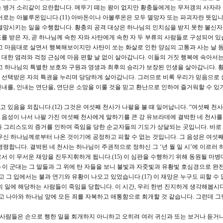
 병거 소리같이 요란합니다. 메뚜기 떼는 왕이 없지만 황충들에게는 무저갱의 사자라
어로는 아볼루온입니다.(11) 아바돈이나 아볼루온은 모두 멸망자 또는 파괴자란 뜻입니
멸망시키는 일을 수행합니다. 황충의 공격 대상은 하나님의 인치심을 받지 못한 불신
 받은 자, 곧 하나님께 속한 자와 사탄에게 속한 자 두 부류의 사람들로 구성되어 있
고 마음대로 살면서 행복해보이지만 사탄이 쏘는 화살로 인한 양심의 고통과 사는 날 동
대한 염려와 걱정 근심에 마음 편할 날 없이 살아갑니다. 이들의 거짓 행복에 속아서는 
고 하나님의 특별한 보호와 구원과 영생과 최후의 승리가 보장된 인생을 살아갑니다. 
 선택받은 자의 특권을 누리며 당당하게 살아갑니다. 그러므로 비록 우리가 믿음으로 
내를, 인내는 연단을, 연단은 소망을 이룰 것을 믿고 환난으로 인하여 즐거워할 수 있
 있음을 외칩니다.(12) 그것은 여섯째 천사가 나팔을 불 때 일어납니다. “여섯째 천
한 음성이 나서 나팔 가진 여섯째 천사에게 말하기를 큰 강 유브라데에 결박한 네 천사
말씀과 그리스도의 증거를 인하여 죽임을 당한 순교자들의 기도가 상달되는 곳입니다. 바
우신 하나님께로부터 나온 것이기에 공정하고 피할 수 없는 것입니다. 그 음성은 여섯
령합니다. 결박된 네 천사는 하나님이 주권적으로 정하신 그 ‘년 월 일 시’에 이르러 
 이 무서운 재앙을 진두지휘하게 됩니다.(15) 이 심판을 수행하기 위해 동원될 마병
16) 이 군대는 그 말들과 그 위에 탄 자들을 보니 불빛과 자줏빛과 유황빛 호심경으로 
고 그 입에서는 불과 연기와 유황이 나오고 있었습니다.(17) 이 재앙은 누구도 피할 수
 일에 해당하는 사람들이 죽임을 당합니다. 이 시간, 우리 한번 진지하게 생각해봅시다
들고 나아와 하나님 앞에 모든 죄를 자복하고 애통함으로 회개할 것 같습니다. 그런데 그
남은 사람들은 손으로 행한 일을 회개하지 아니하고 오히려 여러 귀신과 또는 보거나 듣거