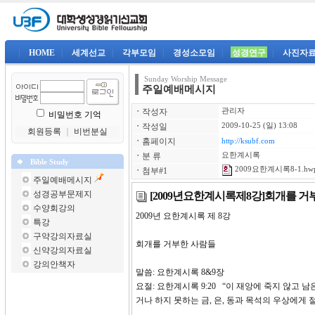
|
HOME
|
세계선교
|
각부모임
|
경성소모임
|
성경연구
|
사진자
Sunday Worship Message
주일예배메시지
ㆍ
작성자
관리자
비밀번호 기억
ㆍ
작성일
2009-10-25 (일) 13:08
회원등록
｜
비번분실
ㆍ
홈페이지
http://ksubf.com
ㆍ
분 류
요한계시록
Bible Study
2009요한계시록8-1.hw
ㆍ
첨부#1
주일예배메시지
성경공부문제지
[2009년요한계시록제8강]회개를 거
수양회강의
2009년 요한계시록 제 8강
특강
구약강의자료실
회개를 거부한 사람들
신약강의자료실
강의안책자
말씀: 요한계시록 8&9장
요절: 요한계시록 9:20 “이 재앙에 죽지 않고
거나 하지 못하는 금, 은, 동과 목석의 우상에게