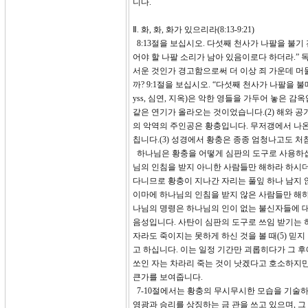
니다.
Ⅱ. 화, 화, 화가 있으리라(8:13-9:21)
8:13절을 보십시오. 다섯째 천사가 나팔을 불기 
어야 할 나팔 소리가 남아 있음이로다 하더라.” 
서운 것인가 경고함으로써 더 이상 죄 가운데 머
까? 9:1절을 보십시오. “다섯째 천사가 나팔을
yss, 심연, 지옥)은 악한 영들을 가두어 놓은 
같은 연기가 올라오는 것이었습니다.(2) 해와 공
의 악역의 주인공은 황충입니다. 무저갱에서 나온
칩니다.(3) 성경에서 황충은 종종 엄청나고도 처참
하나님은 황충을 어떻게 심판의 도구로 사용하십니
님의 인침을 받지 아니한 사람들만 해하라 하시더
다니므로 황충이 지나간 자리는 풀잎 하나 남지 
이마에 하나님의 인침을 받지 않은 사람들만 해하라
나님의 명령은 하나님의 인이 없는 불신자들에 
음성입니다. 사탄이 심판의 도구로 쓰임 받기는 
자라도 죽이지는 못하게 하신 것을 볼 때(5) 믿
고 하십니다. 이는 일정 기간만 괴롭히다가 그 
쏘인 자는 차라리 죽는 것이 낫겠다고 호소하지만
큰가를 보여줍니다.
7-10절에서는 황충의 무시무시한 모습을 기술
영광과 승리를 상징하는 금 관을 쓰고 있으며, 