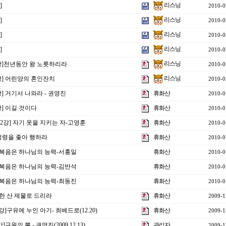
리스닝
]
2010-0
리스닝
]
2010-0
리스닝
]
2010-0
리스닝
]
2010-0
리스닝
6강]천년동안 왕 노릇하리라
2010-0
리스닝
5강] 어린양의 혼인잔치
2010-0
강] 거기서 나와라 - 권영진
휴화산
2010-0
강] 이길 것이다
휴화산
2010-0
12강] 자기 옷을 지키는 자-고영훈
휴화산
2010-0
 성령을 좇아 행하라
휴화산
2010-0
]복음은 하나님의 능력-서홍일
휴화산
2010-0
]복음은 하나님의 능력-김반석
휴화산
2010-0
]복음은 하나님의 능력-최동진
휴화산
2010-0
룩한 산 제물로 드리라
휴화산
2009-1
강]구유에 누인 아기- 최베드로(12.20)
휴화산
2009-1
구원의 뿔 - 권영진(2009.12.13)
관리자
2009-1