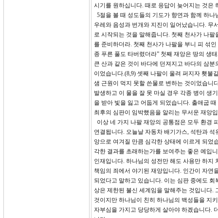
시기를 원하십니다. 때로 응답이 늦어지는 것은
5절을 볼 때 성도들의 기도가 향연과 함께 하나
우레와 음성과 번개와 지진이 일어났습니다. 무서
로 시작되는 것을 말해줍니다. 첫째 천사가 나팔을
를 준비하더라. 첫째 천사가 나팔을 부니 피 섞
종 푸른 풀도 타버렸더라” 첫째 재앙은 땅의 생
큰 산과 같은 것이 바다에 던져지고 바다의 삼분의
이었습니다.(8,9) 셋째 나팔이 울려 퍼지자 횃
샘 근원이 먹지 못할 쓴물로 변하는 것이었습니다.(
발생하고 이 물을 잘 못 마실 경우 각종 병이 생
을 받아 빛을 잃고 어둡게 되었습니다. 출애굽 
최후의 심판이 임박했음을 알리는 무서운 재앙입
이상 네 가지 나팔 재앙의 공통점은 모두 환경 
연결됩니다. 오늘날 자동차 배기가스, 석탄과 석유
앙으로 여겨질 만큼 심각한 상태에 이르게 되었습니
각한 결과를 초래하는가를 보여주는 좋은 예입니다
인재입니다. 하나님의 성전만 해도 사용만 하지 
책임의 죄에서 야기된 재앙입니다. 인간이 자연을
되었다고 말하고 있습니다. 이는 심판 중에도 회
상은 제한된 불신 세계임을 말해주는 것입니다. 
것이지만 하나님이 친히 하나님의 백성들을 지키
자부심을 가지고 당당하게 살아야 하겠습니다. 