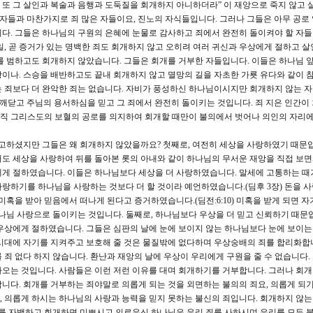
고 또 그 살인과 복술과 음행과 도둑질을 회개하지 아니하더라” 이 재앙으로 죽지 않고 
 자들과 마찬가지로 죄 많은 자들이요, 진노의 자식들입니다. 그러나 그들은 아무 공로
니다. 그들은 하나님의 구원의 은혜에 눈물로 감사하고 죄에서 완전히 돌이켜야 할 자
일, 곧 증거가 있는 명백한 죄도 회개하지 않고 오히려 여러 귀신과 우상에게 절하고 살
를 범하고도 회개하지 않았습니다. 그들은 회개를 거부한 자들입니다. 이들은 하나님 앞
이나. 스승을 배반하고도 끝내 회개하지 않고 멸망의 길을 자초한 가룟 유다와 같이 
 죄보다 더 완악한 죄는 없습니다. 자비가 풍성하신 하나님이시지만 회개하지 않는 
 깨닫고 주님의 용서하심을 믿고 그 죄에서 완전히 돌이키는 것입니다. 죄 지은 인간이
 오직 그리스도의 보혈의 공로를 의지하여 회개할 때만이 불의에서 벗어나 의인의 자리에
고하셨지만 그들은 왜 회개하지 않았을까요? 첫째로, 여전히 세상을 사랑하였기 때문입
도 세상을 사랑하여 뒤를 돌아본 롯의 아내와 같이 하나님의 무서운 재앙을 직접 보
상에게 절하였습니다. 이들은 하나님보다 세상을 더 사랑하였습니다. 말세에 고통하는 때
랑하기를 하나님을 사랑하는 것보다 더 할 것이라 예언하였습니다.(딤후 3장) 돈을 
미혹을 받아 믿음에서 떠나게 된다고 증거하였습니다.(딤전:6:10) 미혹을 받게 되면 자
하나님 사랑으로 돌이키는 것입니다. 둘째로, 하나님보다 우상을 더 믿고 신뢰하기 때문입
의 우상에게 절하였습니다. 그들은 심판의 날에 눈에 보이지 않는 하나님보다 눈에 보이는
시대에 자기를 지켜주고 보호해 줄 것은 물질밖에 없다하며 우상숭배의 죄를 합리화합
죄 없다 하지 않습니다. 환난과 재앙의 날에 우상이 우리에게 구원을 줄 수 없습니다.
오는 것입니다. 사람들은 이런 저런 이유를 대며 회개하기를 거부합니다. 그러나 회개
니다. 회개를 거부하는 죄야말로 의롭게 되는 것을 외면하는 불의의 죄요, 의롭게 되
 의롭게 하시는 하나님의 사랑과 능력을 믿지 못하는 불신의 죄입니다. 회개하지 않는
죄를 자백하고 회개하면 미쁘시고 의로우신 하나님은 우리 죄를 사하시며 우리를 모든 