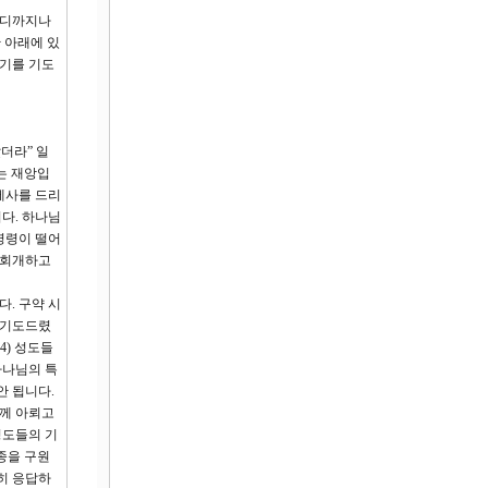
어디까지나
 아래에 있
나기를 기도
더라” 일
는 재앙입
제사를 드리
다. 하나님
명령이 떨어
 회개하고
다. 구약 시
 기도드렸
4) 성도들
하나님의 특
안 됩니다.
지께 아뢰고
성도들의 기
종을 구원
히 응답하