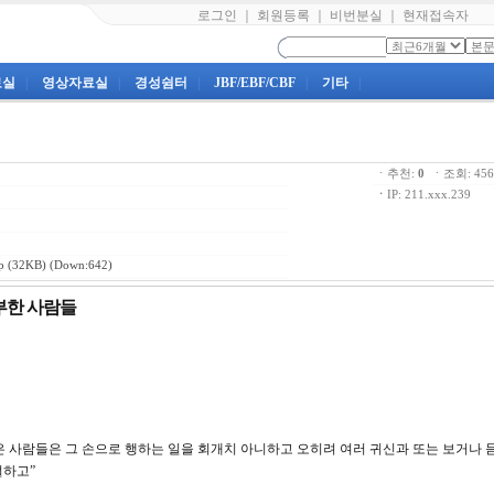
로그인
｜
회원등록
｜
비번분실
｜
현재접속자
료실
|
영상자료실
|
경성쉼터
|
JBF/EBF/CBF
|
기타
|
ㆍ추천:
0
ㆍ조회: 4
ㆍ
IP: 211.xxx.239
p
(32KB) (Down:642)
부한 사람들
 남은 사람들은 그 손으로 행하는 일을 회개치 아니하고 오히려 여러 귀신과 또는 보거나 
 절하고”