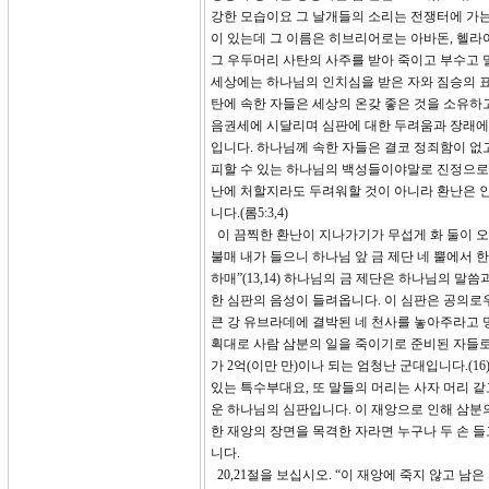
강한 모습이요 그 날개들의 소리는 전쟁터에 가는
이 있는데 그 이름은 히브리어로는 아바돈, 헬라
그 우두머리 사탄의 사주를 받아 죽이고 부수고 
세상에는 하나님의 인치심을 받은 자와 짐승의 표를
탄에 속한 자들은 세상의 온갖 좋은 것을 소유하
음권세에 시달리며 심판에 대한 두려움과 장래에 
입니다. 하나님께 속한 자들은 결코 정죄함이 없
피할 수 있는 하나님의 백성들이야말로 진정으로
난에 처할지라도 두려워할 것이 아니라 환난은 인
니다.(롬5:3,4)
이 끔찍한 환난이 지나가기가 무섭게 화 둘이 오고
불매 내가 들으니 하나님 앞 금 제단 네 뿔에서 
하매”(13,14) 하나님의 금 제단은 하나님의 
한 심판의 음성이 들려옵니다. 이 심판은 공의로
큰 강 유브라데에 결박된 네 천사를 놓아주라고 명
획대로 사람 삼분의 일을 죽이기로 준비된 자들로서
가 2억(이만 만)이나 되는 엄청난 군대입니다.(
있는 특수부대요, 또 말들의 머리는 사자 머리 같
운 하나님의 심판입니다. 이 재앙으로 인해 삼분의
한 재앙의 장면을 목격한 자라면 누구나 두 손 
니다.
20,21절을 보십시오. “이 재앙에 죽지 않고 