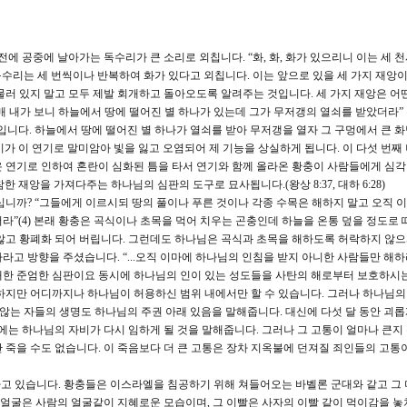
전에 공중에 날아가는 독수리가 큰 소리로 외칩니다. “화, 화, 화가 있으리니 이는 세 
독수리는 세 번씩이나 반복하여 화가 있다고 외칩니다. 이는 앞으로 있을 세 가지 재앙이
물러 있지 말고 모두 제발 회개하고 돌아오도록 알려주는 것입니다. 세 가지 재앙은 어
 불매 내가 보니 하늘에서 땅에 떨어진 별 하나가 있는데 그가 무저갱의 열쇠를 받았더라” 
감옥입니다. 하늘에서 땅에 떨어진 별 하나가 열쇠를 받아 무저갱을 열자 그 구멍에서 큰 
기가 이 연기로 말미암아 빛을 잃고 오염되어 제 기능을 상실하게 됩니다. 이 다섯 번째
 연기로 인하여 혼란이 심화된 틈을 타서 연기와 함께 올라온 황충이 사람들에게 심각
한 재앙을 가져다주는 하나님의 심판의 도구로 묘사됩니다.(왕상 8:37, 대하 6:28)
까? “그들에게 이르시되 땅의 풀이나 푸른 것이나 각종 수목은 해하지 말고 오직 
라”(4) 본래 황충은 곡식이나 초목을 먹어 치우는 곤충인데 하늘을 온통 덮을 정도로 
않고 황폐화 되어 버립니다. 그런데도 하나님은 곡식과 초목을 해하도록 허락하지 않
고 방향을 주셨습니다. “...오직 이마에 하나님의 인침을 받지 아니한 사람들만 해하라
대한 준엄한 심판이요 동시에 하나님의 인이 있는 성도들을 사탄의 해로부터 보호하시
하지만 어디까지나 하나님이 허용하신 범위 내에서만 할 수 있습니다. 그러나 하나님의
지 않는 자들의 생명도 하나님의 주권 아래 있음을 말해줍니다. 대신에 다섯 달 동안 괴
후에는 하나님의 자비가 다시 임하게 될 것을 말해줍니다. 그러나 그 고통이 얼마나 큰지
 죽을 수도 없습니다. 이 죽음보다 더 큰 고통은 장차 지옥불에 던져질 죄인들의 고통
하고 있습니다. 황충들은 이스라엘을 침공하기 위해 쳐들어오는 바벨론 군대와 같고 그
그 얼굴은 사람의 얼굴같이 지혜로운 모습이며, 그 이빨은 사자의 이빨 같이 먹이감을 놓