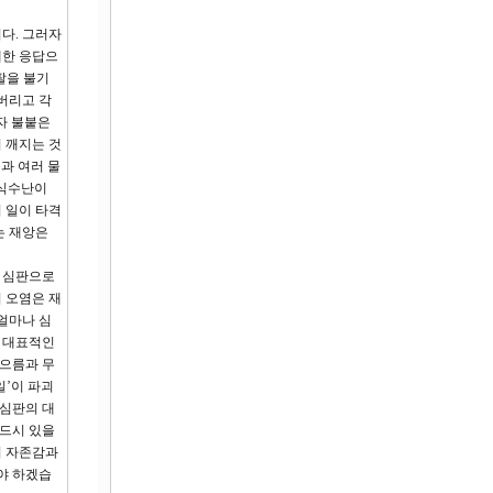
다. 그러자
대한 응답으
팔을 불기
버리고 각
자 불붙은
이 깨지는 것
과 여러 물
 식수난이
의 일이 타격
는 재앙은
한 심판으로
지 오염은 재
 얼마나 심
은 대표적인
게으름과 무
일’이 파괴
 심판의 대
반드시 있을
의 자존감과
야 하겠습