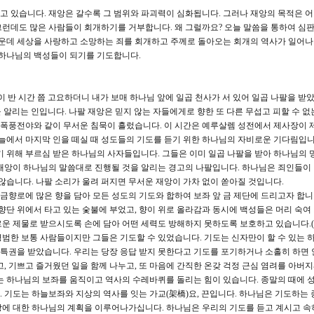
고 있습니다. 재앙은 갈수록 그 범위와 파괴력이 심화됩니다. 그러나 재앙의 목적은 
런데도 많은 사람들이 회개하기를 거부합니다. 왜 그럴까요? 오늘 말씀을 통하여 심판
가운데 세상을 사랑하고 소망하는 죄를 회개하고 주께로 돌아오는 회개의 역사가 일어
 하나님의 백성들이 되기를 기도합니다.
늘이 반 시간 쯤 고요하더니 내가 보매 하나님 앞에 일곱 천사가 서 있어 일곱 나팔을 받았
을 알리는 인입니다. 나팔 재앙은 믿지 않는 자들에게로 향한 또 다른 무섭고 피할 수 없
량 폭풍전야와 같이 무서운 침묵이 흘렀습니다. 이 시간은 예루살렘 성전에서 제사장이 
하늘에서 마지막 인을 떼실 때 성도들의 기도를 듣기 위한 하나님의 자비로운 기다림입니
기 위해 부르심 받은 하나님의 사자들입니다. 그들은 이미 일곱 나팔을 받아 하나님의 
 재앙이 하나님의 말씀대로 진행될 것을 알리는 경고의 나팔입니다. 하나님은 죄인들이
습니다. 나팔 소리가 울려 퍼지면 무서운 재앙이 가차 없이 쏟아질 것입니다.
 금향로에 많은 향을 담아 모든 성도의 기도와 합하여 보좌 앞 금 제단에 드리고자 합니
 향단 위에서 타고 있는 숯불에 부었고, 향이 위로 올라감과 동시에 백성들은 머리 숙여
운 제물로 받으시도록 손에 담아 어떤 세력도 방해하지 못하도록 보호하고 있습니다.(
 평범한 보통 사람들이지만 그들은 기도할 수 있었습니다. 기도는 신자만이 할 수 있는 
 특권을 받았습니다. 우리는 당장 응답 받지 못한다고 기도를 포기하거나 소홀히 하면 
, 기쁘고 즐거웠던 일을 함께 나누고, 또 마음에 간직한 온갖 걱정 근심 염려를 아버
는 하나님의 보좌를 움직이고 역사의 수레바퀴를 돌리는 힘이 있습니다. 종말의 때에 
 기도는 하늘보좌와 지상의 역사를 잇는 가교(架橋)요, 끈입니다. 하나님은 기도하는 
상에 대한 하나님의 계획을 이루어나가십니다. 하나님은 우리의 기도를 듣고 계시고 속