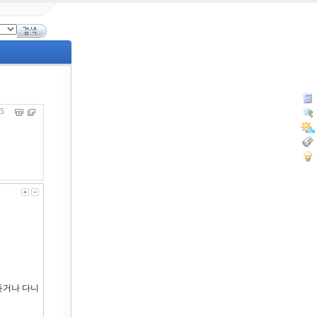
565
듣거나 다니