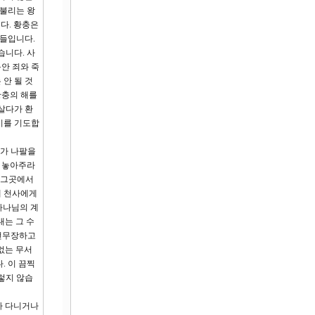
 불리는 왕
다. 황충은
자들입니다.
습니다. 사
안 죄와 죽
안 될 것
황충의 해를
살다가 환
기를 기도합
사가 나팔을
를 놓아주라
로 그곳에서
째 천사에게
하나님의 계
대는 그 수
완전무장하고
 없는 무서
. 이 끔찍
렇지 않습
나 다니거나