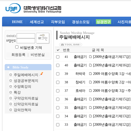
|
HOME
|
세계선교
|
각부모임
|
경성소모임
|
성경연구
|
사진자
Sunday Worship Message
주일예배메시지
비밀번호 기억
번호
글 제 목
회원등록
｜
비번분실
출애굽기
[2009년출애굽기제17강
41
출애굽기
[2009년출애굽기제16강
40
Bible Study
하박국
2009 여름수양회 1강 
39
주일예배메시지
성경공부문제지
창세기
2009 여름수양회 2강 
38
수양회강의
호세아
2009 여름수양회 3강 <
37
특강
구약강의자료실
출애굽기
[2009년출애굽기제15강
36
신약강의자료실
출애굽기
[2009년출애굽기제14강
35
강의안책자
출애굽기
[2009년출애굽기제13강]
34
출애굽기
[2009년출애굽기제12강
33