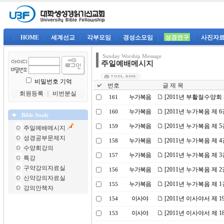
|
HOME
|
세계선교
|
각부모임
|
경성소모임
|
성경연구
|
사진자
Sunday Worship Message
주일예배메시지
비밀번호 기억
번호
글 제 목
회원등록
｜
비번분실
누가복음
[2011년 부활절수양회
161
누가복음
[2011년 누가복음 제
160
Bible Study
누가복음
[2011년 누가복음 제
159
주일예배메시지
성경공부문제지
누가복음
[2011년 누가복음 제 
158
수양회강의
누가복음
[2011년 누가복음 제 
157
특강
구약강의자료실
누가복음
[2011년 누가복음 제
156
신약강의자료실
누가복음
[2011년 누가복음 제
155
강의안책자
이사야
[2011년 이사야서 제 
154
이사야
[2011년 이사야서 제
153