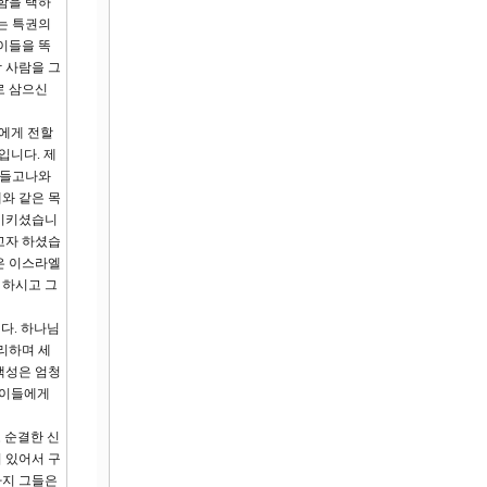
함을 택하
는 특권의
이들을 똑
 사람을 그
로 삼으신
손에게 전할
입니다. 제
 들고나와
와 같은 목
돌이키셨습니
고자 하셨습
님은 이스라엘
 하시고 그
다. 하나님
리하며 세
백성은 엄청
 이들에게
 순결한 신
 있어서 구
까지 그들은