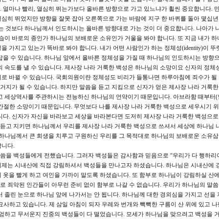
 얼마나 빨리, 열심히 뛰는가보다 올바른 방향으로 가고 있느냐가 휠씬 중요합니다. 
심히 뛰었지만 방향을 잘못 잡아 오른쪽으로 가는 바람에 지구 한 바퀴를 돌아 몇십년
는 것보다 하나님께서 인도하시는 올바른 방향대로 가는 것이 더 중요합니다. 나아가
모습이 바로의 종인가 하나님의 보배로운 소유인가 거울을 봐야 합니다. 또 지금 내가 하
가지고 있는가 똑바로 봐야 합니다. 내가 어떤 사람인가 하는 정체성(identity)이 뚜
잡을 수 있습니다. 하나님 앞에서 올바른 정체성을 가질 때 하나님의 인도하시는 방향으
의 속도를 낼 수 있습니다. 제사장 나라 거룩한 백성은 하나님의 소망이요 신자의 정체
로 바뀔 수 있습니다. 국회의원이란 정체성도 비리가 들통나면 하루아침에 죄수가 될 
지가 될 수 있습니다. 하지만 말씀을 듣고 지킴으로 신자가 얻은 제사장 나라 거룩한
시고 세상역사를 주관하시는 전능하신 하나님의 언약이기 때문입니다. 아브라함 때부터(
간절한 소망이기 때문입니다. 무엇보다 나를 제사장 나라 거룩한 백성으로 세우시기 
니다. 신자가 자신을 바라보고 세상을 바라본다면 도저히 제사장 나라 거룩한 백성으로 
잘 듣고 지키면 하나님께서 우리를 제사장 나라 거룩한 백성으로 쓰셔서 세상에 하나님 
 하나님께서 큰 희생을 치루고 구원하신 우리를 그 목적대로 하나님의 보배로운 소유
합니다.
말씀을 백성들에게 전했습니다. 그러자 백성들은 감사함과 믿음으로 “우리가 다 행하리이
이제는 시내산에 직접 강림하셔서 백성들을 만나고자 하셨습니다. 하나님은 시내산에
 옷을 빨게 하고 여인을 가까이 말도록 하셨습니다. 또 함부로 하나님이 강림하실 산에
 죄악된 인간들이 아무런 준비 없이 함부로 나갈 수 없습니다. 우리가 하나님의 말
서 졸린 눈으로 하나님 앞에 나가서는 안 됩니다. 하나님께 대한 경외심을 가지고 선을 
 묘사하고 있습니다. 제 삼일 아침이 되자 우레와 번개와 빽빽한 구름이 산 위에 있고 
장엄하고 무서운지 진중의 백성들이 다 떨었습니다. 모세가 하나님을 맞으려고 백성을 