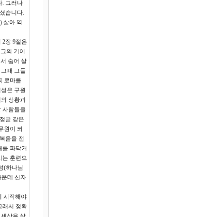
. 그러나
셨습니다.
 살아 역
2장 9절은
 그의 기이
서 숨어 살
 그때 그들
국 로마를
백성은 구원
때의 상황과
상 사람들을
 정글 같은
무원이 되
 복음을 전
개를 파닥거
리는 훈련으
성(하나님
가운데 신자
리 시작해야
 그래서 정확
 세상을 살