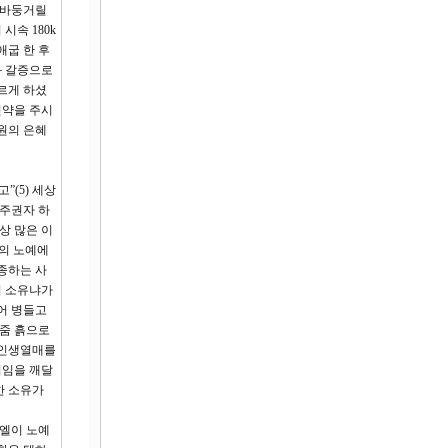
 바둥거릴
속 180k
애굽 한 후
과 갈증으로
르게 하셨
언약을 주시
원의 은혜
”(5) 세상
 주권자 하
상 많은 이
로의 노예에
종하는 사
의 소유냐가
어 병들고
 줌 흙으로
 인생열매를
기임을 깨달
한 소유가
라엘이 노예