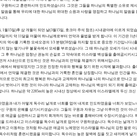
 구원하시고 훈련하시며 인도하셨습니다. 그것은 그들을 하나님의 특별한 소유로 제사
 말씀을 통해 우리에 대한 하나님의 위대한 소원과 사랑을 영접하고 하나님의 말씀을 
니다.
, 1월15일)후 삼 개월이 되던 날(3월15일, 호크마 주석 참조) 시내광야에 이르게 되었
20일까지 약 11달을 머물며 하나님께로부터 언약과 율법을 받게 됩니다. 이 기간은 1년
역사를 기록한 모세오경의 1/3 분량(59장)을 차지할 정도로 중요한 기간입니다.(출19;
에서 꺼지지 않는 떨기나무 불꽃속에서 모세를 부르셨습니다. 그 때 하나님은 모세가 다시 시
 그 후 하나님은 엄청난 권능의 손길로 그 약속대로 이스라엘 백성들을 출애굽시키시
전 먼저 시내산으로 인도하신 것은 하나님과의 언약을 체결하기 위해서입니다.
노예에서 해방되었지만 그것은 진정한 자유와 행복을 찾기 위한 시작에 불과합니다. 
에서 언약을 체결한 것은 하나님과의 거룩한 혼인을 상징합니다. 하나님은 인간을 하
그러므로 인간의 최고의 행복은 하나님과 교제하며 하나님을 나의 하나님으로 만나고 
에서 벗어나기 위한 것이 아니라 하나님과 교제하는 하나님의 백성이 되기 위해 출애굽
니다. 하나님은 약 2285m의 높은 시내산 정상에서 모세에게 이스라엘에게 두신 크신
행하였음과 내가 어떻게 독수리 날개로 너희를 업어 내게로 인도하였음을 너희가 보았느니
주신 구원의 은혜를 상기시키셨습니다. 그들의 구원과 자유는 그냥 이루어진 것이 아니
으로 애굽을 심판하시고 끝까지 회개하지 않는 바로를 홍해바다에 수장시키셨습니다. 
심을 드러내시고 이스라엘을 독수리 날개로 업어서 구원하셨습니다. 독수리는 날개가 3
보호하고 이동하는 것처럼 하나님은 애굽의 노예였던 이스라엘을 하나님의 강한 팔로 
 독수리처럼 훈련시켰음을 의미합니다. 독수리는 높은 절벽에 집을 짓고 새끼에게 날