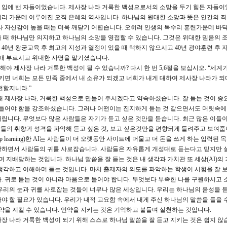
 입에 밴 자들이었습니다. 제사장 나라 거룩한 백성으로서의 소망을 두기 힘든 자들이
리 가운데 이루어진 오직 은혜의 역사입니다. 하나님의 원대한 소망과 뜻은 인간의 
나 자신감이 높을 때는 더욱 깨닫기 어렵습니다. 오히려 인생의 독수리 훈련가운데 바
 때 하나님만 의지하고 하나님의 소망을 영접할 수 있습니다. 그것은 위대한 믿음의 
40년 왕궁교육 후 최고의 지성과 열정이 있을 때 택하지 않으시고 40년 광야훈련 후 
 때 부르시고 위대한 사명을 맡기셨습니다.
 제사장 나라 거룩한 백성이 될 수 있습니까? 다시 한 번 5,6절을 보십시오. “세계가
지키면 너희는 모든 민족 중에서 내 소유가 되겠고 너희가 내게 대하여 제사장 나라가 되
전할지니라.”
때 제사장 나라, 거룩한 백성으로 만들어 주시겠다고 약속하셨습니다. 잘 듣는 것이 중
 잘 들어야 함을 강조하셨습니다. 그러나 어떤이는 진지하게 듣는 것 같으면서도 머릿속에
려버립니다. 무엇보다 많은 사람들은 자기가 듣고 싶은 것만을 듣습니다. 최근 많은 이들
들의 취향과 성격을 파악해 듣고 싶은 것, 보고 싶은것만을 편향되게 들려주고 보여줍
 learning)한 AI는 사람들이 더 오랫동안 사이트에 머물고 더 돈을 쓰게 하는 입력된 
장하면서 사람들의 귀를 사로잡습니다. 사람들은 자유롭게 개성대로 듣는다고 믿지만 실
며 지배당하는 것입니다. 하나님 말씀을 잘 듣는 것은 내 생각과 가치관 또 세상(AI)의
생각하고 이해하며 듣는 것입니다. 마치 출제자의 의도를 파악하는 학생이 시험을 잘
. 귀로 듣는 것이 아니라 마음으로 들어야 합니다. 무엇보다 부족한 나를 구원하시고 
우리의 눈과 귀를 사로잡는 것들이 너무나 많은 세상입니다. 우리는 하나님의 음성을 듣
야 할 필요가 있습니다. 우리가 내적 고요함 속에서 내게 주신 하나님의 말씀을 들을 수
언약을 지킬 수 있습니다. 언약을 지키는 것은 기억하고 붙들며 실천하는 것입니다.
장 나라 거룩한 백성이 되기 위해 스스로 하나님 말씀을 잘 듣고 지키는 것은 쉽지 않습