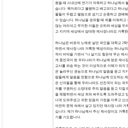
왔을 때 시내산에 연기가 자욱하고 하나님께서 
습니다. 목마르다고 불평하고 배고프다고 하나님
물들이 두렵고 떨림으로 섬기고 순종하고 경배해
수 있습니다. 하나님을 경외할 때 죄를 미워하고
않는 어리석고 무지한 이들은 오히려 세상을 두려
고 지키며 세상에서 담대한 제사장나라요 거룩한 
하나님은 바로의 노예로 살던 죄인을 대학교 2
하면서 제사장 나라 거룩한 백성이라는 하나님의
적이 바닥을 기면서 “나 살기도 힘든데 무슨 제
게 중진국이 된 우리나라가 하나님께 받은 제사
교사를 파송 하는 것이 이성적으로 이해가 되지 
은 놀라우신 권능으로 하나님의 말씀을 듣고 지
람들에게 말씀을 전함으로 하나님께 인도하는 제
은 신자들을 통해 우리나라도 선진국이 되는 외
저를 구원하신 소망대로 주의 말씀을 듣고 지킬 
을 체험하면서 세상 죄와 싸우도록 도와주셨고 양
너게 도와주셨고 귀한 믿음의 가정을 이루고 산
여전히 문제 속에서 살고 있지만 제사장 나라 거
십니다. 제가 하나님께서 주신 제사장이요 거룩한
기를 기도합니다.