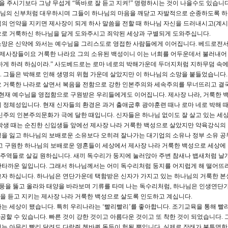
을 주시기보다 그냥 무섭게 “똑바로 잘 듣고 지켜!” 명령하시는 것이 나을수도 있습니다
님의 신부처럼 대우하시며 그들이 하나님의 마음을 깨닫고 자발적으로 순종하도록 하
의 언약을 지키면 제사장이 되게 하사 말씀을 전할 때 하나님 자신을 드러내시고(계시)
으로 거룩하신 하나님을 닮게 도와주시고 죄악된 세상과 구별되게 도와주십니다.
소망은 신약에 와서는 예수님을 그리스도로 영접한 사람들에게 이어집니다. 베드로전서 
 제사장들이요 거룩한 나라요 그의 소유된 백성이니 이는 너희를 어두운데서 불러내어
하게 하려 하심이라.” 사도베드로는 로마 네로의 박해가운데 두더지처럼 지하무덤 속에
 그들은 박해로 인해 생명의 위협 가운데 살았지만 이 하나님의 소망을 붙들었습니다.
요 거룩한 나라로 살면서 복음을 전함으로 강한 인본주의와 세속주의를 무너뜨리고 결
 현재 예수님을 영접함으로 구원받은 우리들에게도 이어집니다. 제사장 나라, 거룩한 
 정체성입니다. 현재 신자들의 환경은 과거 출애굽후 광야훈련 때나 로마 네로 박해 
신주의 인본주의문화가 극에 달한 때입니다. 신자들은 하나님 없이도 잘 살고 있는 세
학생 때는 순진한 신입생들 앞에선 제사장 나라 거룩한 백성으로 살았지만 약육강식의
성을 잃고 하나님의 보배로운 소유보다 오히려 잘나가는 대기업의 소유나 정부 소유 공
고 구원한 하나님의 보배로운 영혼들이 세상에서 제사장 나라 거룩한 백성으로 세상에
주역들로 살길 원하십니다. 새끼 독수리가 둥지에 눌러앉아 주변 참새나 뱁새처럼 날
안타까운 일입니다. 그래서 하나님께서는 어미 독수리처럼 둥지를 어지럽게 해 떨어뜨
고자 하십니다. 하나님은 연단가운데 택함받은 신자가 가지고 있는 하나님의 거룩한 본
폭풍을 뚫고 올라와 태양을 바라보며 기류를 타며 나는 독수리처럼, 하나님은 인생연단
을 듣고 지키는 제사장 나라 거룩한 백성으로 살도록 인도하고 계십니다.
는 세상이 됐습니다. 특히 우리나라는 ‘빨리빨리’를 좋아합니다. 조기교육을 통해 빨
성공할 수 있습니다. 빠른 것이 강한 것이고 아름다운 것이고 또 착한 것이 되었습니다.
는 아무리 빨리 달려도 다람쥐 쳇바퀴 돌듯이 헛될 뿐입니다. 실제로 장래가 불투명한