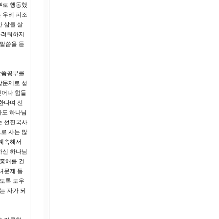
부로 행동했
 우리 피조
 삶을 살
 두려워하지
 말씀을 듣
 말씀공부를
강문제로 성
벗어나 힘들
한다며 선
라도 하나님
는 선진국사
로 사는 많
 계속해서
하신 하나님
 홍해를 건
녀문제 등
살도록 도우
는 자가 되