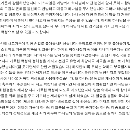
불가운데 강림하셨습니다. 이스라엘은 이날까지 하나님이 어떤 분인지 알지 못하고 함
의 구원의 은혜를 불신하고 반발하고 대들고 하나님을 무시했습니다. 그러나 하나님은
야 할 창조주시오 세상역사의 주권자이십니다. 하나님에 대한 경외심이 있을 때 거룩한
 회개하며 유혹에서 벗어나고자 몸부림치는 투쟁을 할 수 있습니다. 하지만 하나님을
워하며 죄와 세상의 노예로 삽니다. 우리가 하나님께 대한 경외심을 가지고 하나님의
백성으로 살 수 있길 기도합니다.
학년 때 사고가운데 강한 손길로 출애굽시키셨습니다. 극적으로 구원받은 후 출애굽기
 소망이요 거룩한 약속을 받았습니다. 하지만 학창시절의 광야를 지나며 계속되는 건
사장 나라 거룩한 백성이냐”며 나와는 맞지 않는 옷처럼 여겼습니다. 또 당시 후진국을 
장 나라 거룩한 백성의 정체성을 가지고 선진국 유럽과 최강대국 미국을 복음으로 개척
않았습니다.(참 웃기면서도 한편 서글펐습니다.) 하지만 비록 우리는 약하고 부족할지
키는 이들을 통해 위대한 세계선교 역사를 이루셨습니다. 북한인지 남한인지도 헷갈리
사장 나라요 거룩한 백성으로 사용해주셨습니다. 또 하나님은 왕같은 제사장의 믿음으
적 축복까지 주셨습니다. 저도 학창시절 광야기간 내내 불신하며 방황했지만 하나님은
때 한걸음씩 제사장 나라 거룩한 백성이 되도록 이끄셨습니다. 말씀 속에서 나와 함께 
들을 위해 말씀을 주고 기도하는 제사장으로 살게 하셨습니다. 말씀을 붙들며 국시의
소망팀을 섬기며 제사장 나라요 거룩한 백성으로 살게 하셨습니다. 현재도 직장문제 자
룩한 백성의 정체성 가운데 하나님의 말씀을 듣고 지키며 증거하는 하나님의 종으로 
 백성의 정체성으로 세상 죄와 싸우며 하나님의 말씀을 전하는 종으로 끝까지 쓰임 받