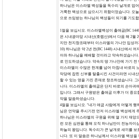
하나님은 이스라엘 백성들을 독수리 날개로 업어
거룩한 백성으로 삼으시기 위함이었습니다. 오늘
으로 쓰임받는 하나님의 백성들이 되기를 기도합
1절을 보십시오. 이스라엘백성이 출애굽(BC 1446
은 시내광야앞 시내산(호렙산)에서 다음 해 2월 
지만 천지창조때부터 이스라엘의 가나안 입성까지의 
10) 하나님은 약 2년 전(BC 1448) 시내산
아와 하나님을 예배할 것이라고 약속하셨습니다.
로 인도하셨습니다. 약속의 땅 가나안에 가기 
이스라엘이 수많은 한계를 넘어 마침내 바로의 
악당에 잡힌 신부를 탈출시킨 사건이라면 시내산
할 수 있는 영을 가진 존재로 창조하셨습니다. 
니다. 이스라엘의 출애굽은 단지 바로의 손아귀
입니다. 그래서 구원받은 출애굽 이후가 더 중요합
약을 말씀하셨습니다.
4절을 보십시오. “내가 애굽 사람에게 어떻게 
님은 언약을 주시기전 먼저 이스라엘 백성에게 
하나님은 이스라엘의 구원을 위해 열 가지 재앙
런 모든 심판을 통해 오직 하나님만이 전능자이
하늘의 왕입니다. 독수리가 큰 날개로 새끼를 
니다. 또 이 말씀은 하나님께서 이스라엘 백성을