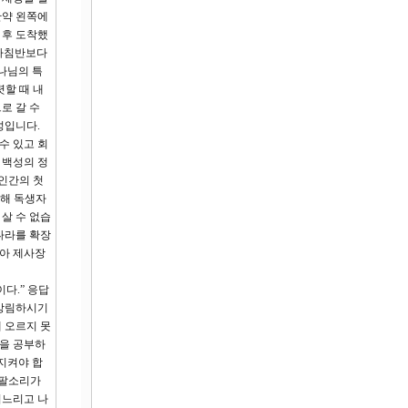
만약 왼쪽에
 후 도착했
 나침반보다
나님의 특
렷할 때 내
로 갈 수
성입니다.
수 있고 회
 백성의 정
인간의 첫
위해 독생자
살 수 없습
나라를 확장
삼아 제사장
다.” 응답
 강림하시기
 오르지 못
씀을 공부하
지켜야 합
나팔소리가
거느리고 나