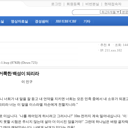
로그인
｜
회원등록
｜
비번분실
｜
현재접속자
료실
|
영상자료실
|
경성쉼터
|
JBF/EBF/CBF
|
기타
|
ㆍ추천:
0
ㆍ조회: 1
ㆍ
IP: 211.xxx.102
1.hwp
(87KB) (Down:725)
, 거룩한 백성이 되리라
강 이 인구
였나니 너희가 내 말을 잘 듣고 내 언약을 지키면 너희는 모든 민족 중에서 내 소유가 되겠
되리라 너는 이 말을 이스라엘 자손에게 전할지니라.”
으로 미십니다. ‘나를 깨어있게 하시려고 그러시나?’ 10m 전까지 계속 밀어내십니다. ‘이
당하지 못할 시험은 주시지 않는데 설마 더 미시진 않을거야!’ 그런데 하나님은 벼랑 끝자
그 때야 깨달았습니다. 나에게 날개가 있다는 것을!