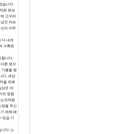
었습니다.
죄악된 본성
닥에 고꾸라
조상인 아브
자신이 아무
 다 내게
며 거룩한
요합니다.
 다른 생각
이 기쁨을 찾
니다. 세상
목적을 위해
상은 AI
 거짓 영향
 보는것처럼
소망을 주신
기 위해 때
 있길 기
니다. 노