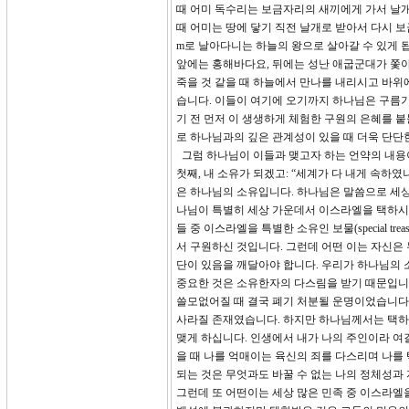
때 어미 독수리는 보금자리의 새끼에게 가서 날
때 어미는 땅에 닿기 직전 날개로 받아서 다시 보
m로 날아다니는 하늘의 왕으로 살아갈 수 있게 
앞에는 홍해바다요, 뒤에는 성난 애굽군대가 쫓아
죽을 것 같을 때 하늘에서 만나를 내리시고 바
습니다. 이들이 여기에 오기까지 하나님은 구름
기 전 먼저 이 생생하게 체험한 구원의 은혜를 
로 하나님과의 깊은 관계성이 있을 때 더욱 단단
그럼 하나님이 이들과 맺고자 하는 언약의 내용
첫째, 내 소유가 되겠고: “세계가 다 내게 속하였
은 하나님의 소유입니다. 하나님은 말씀으로 세상
나님이 특별히 세상 가운데서 이스라엘을 택하시고
들 중 이스라엘을 특별한 소유인 보물(special 
서 구원하신 것입니다. 그런데 어떤 이는 자신은
단이 있음을 깨달아야 합니다. 우리가 하나님의 
중요한 것은 소유한자의 다스림을 받기 때문입니
쓸모없어질 때 결국 폐기 처분될 운명이었습니다.
사라질 존재였습니다. 하지만 하나님께서는 택하
맺게 하십니다. 인생에서 내가 나의 주인이라 여
을 때 나를 억매이는 육신의 죄를 다스리며 나를
되는 것은 무엇과도 바꿀 수 없는 나의 정체성과
그런데 또 어떤이는 세상 많은 민족 중 이스라엘