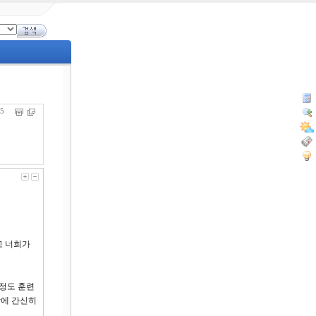
445
고 너희가
 정도 훈련
락에 간신히