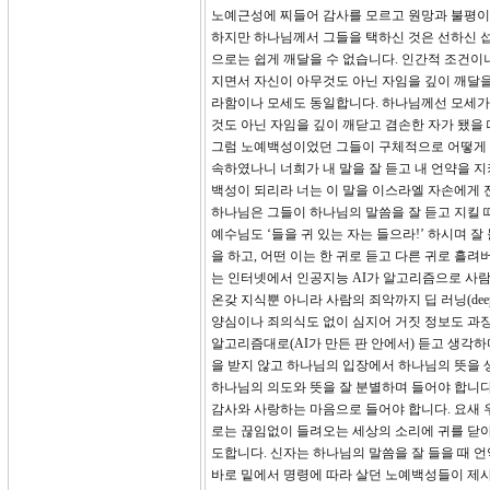
노예근성에 찌들어 감사를 모르고 원망과 불평이
하지만 하나님께서 그들을 택하신 것은 선하신 섭
으로는 쉽게 깨달을 수 없습니다. 인간적 조건이
지면서 자신이 아무것도 아닌 자임을 깊이 깨달을
라함이나 모세도 동일합니다. 하나님께선 모세가 
것도 아닌 자임을 깊이 깨닫고 겸손한 자가 됐을
그럼 노예백성이었던 그들이 구체적으로 어떻게 해야
속하였나니 너희가 내 말을 잘 듣고 내 언약을 
백성이 되리라 너는 이 말을 이스라엘 자손에게 
하나님은 그들이 하나님의 말씀을 잘 듣고 지킬 
예수님도 ‘들을 귀 있는 자는 들으라!’ 하시며
을 하고, 어떤 이는 한 귀로 듣고 다른 귀로 흘
는 인터넷에서 인공지능 AI가 알고리즘으로 사람
온갖 지식뿐 아니라 사람의 죄악까지 딥 러닝(deep
양심이나 죄의식도 없이 심지어 거짓 정보도 과
알고리즘대로(AI가 만든 판 안에서) 듣고 생각하
을 받지 않고 하나님의 입장에서 하나님의 뜻을 
하나님의 의도와 뜻을 잘 분별하며 들어야 합니다
감사와 사랑하는 마음으로 들어야 합니다. 요새 
로는 끊임없이 들려오는 세상의 소리에 귀를 닫아
도합니다. 신자는 하나님의 말씀을 잘 들을 때 
바로 밑에서 명령에 따라 살던 노예백성들이 제사