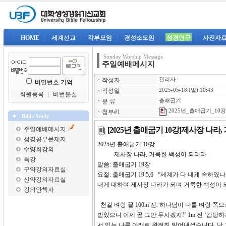
|
HOME
|
세계선교
|
각부모임
|
경성소모임
|
성경연구
|
사진자
Sunday Worship Message
주일예배메시지
ㆍ
작성자
관리자
비밀번호 기억
ㆍ
작성일
2025-05-18 (일) 10:43
회원등록
｜
비번분실
ㆍ
분 류
출애굽기
2025년_출애굽기_10강-
ㆍ
첨부#1
Bible Study
[2025년 출애굽기 10강]제사장 나라
주일예배메시지
성경공부문제지
2025년 출애굽기 10
수양회강의
제사장 나라, 거룩한 백성이 되리라
특강
말씀: 출애굽기 19장
구약강의자료실
요절: 출애굽기 19:5,6 “세계가 다 내게 속하
신약강의자료실
내게 대하여 제사장 나라가 되며 거룩한 백성이 
강의안책자
천길 벼랑 끝 100m 전. 하나님이 나를 벼랑 쪽
받았으니 이제 곧 그만 두시겠지!’ 1m 전 ‘감
서 있는 나를 아래로 완전히 밀어내셨습니다. 난 