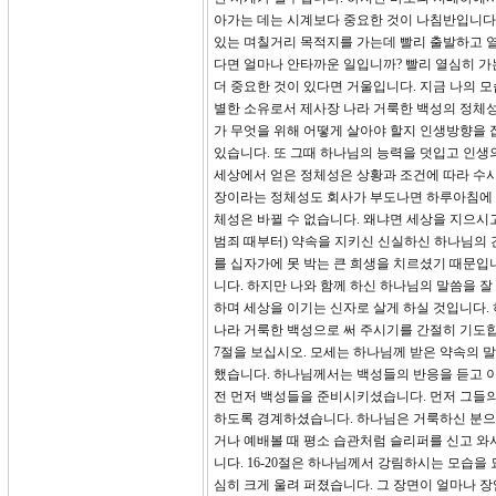
아가는 데는 시계보다 중요한 것이 나침반입니다.
있는 며칠거리 목적지를 가는데 빨리 출발하고 열
다면 얼마나 안타까운 일입니까? 빨리 열심히 가
더 중요한 것이 있다면 거울입니다. 지금 나의 
별한 소유로서 제사장 나라 거룩한 백성의 정체성을 
가 무엇을 위해 어떻게 살아야 할지 인생방향을 
있습니다. 또 그때 하나님의 능력을 덧입고 인생
세상에서 얻은 정체성은 상황과 조건에 따라 수시
장이라는 정체성도 회사가 부도나면 하루아침에 거
체성은 바뀔 수 없습니다. 왜냐면 세상을 지으
범죄 때부터) 약속을 지키신 신실하신 하나님의 
를 십자가에 못 박는 큰 희생을 치르셨기 때문입
니다. 하지만 나와 함께 하신 하나님의 말씀을 
하며 세상을 이기는 신자로 살게 하실 것입니다.
나라 거룩한 백성으로 써 주시기를 간절히 기도
7절을 보십시오. 모세는 하나님께 받은 약속의 
했습니다. 하나님께서는 백성들의 반응을 듣고 
전 먼저 백성들을 준비시키셨습니다. 먼저 그들의
하도록 경계하셨습니다. 하나님은 거룩하신 분으로
거나 예배볼 때 평소 습관처럼 슬리퍼를 신고 와
니다. 16-20절은 하나님께서 강림하시는 모습을
심히 크게 울려 퍼졌습니다. 그 장면이 얼마나 