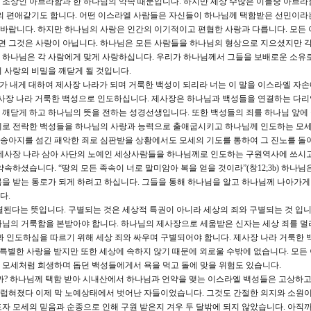
 조상인 아브라함과 한 하나님의 약속 때문입니다. 하지만 세상 수많은 이들중 아브라
님의 편애같기도 합니다. 어떤 이스라엘 사람들은 자신들이 하나님께 택함받은 선민이라
바랍니다. 하지만 하나님의 사랑은 인간의 이기적이고 편협한 사랑과 다릅니다. 모든 
 그것은 사랑이 아닙니다. 하나님은 모든 사람들을 하나님의 형상으로 지으셨지만 각
 하나님은 각 사람에게 맞게 사랑하십니다. 우리가 하나님께서 그들을 보배로운 소유
 사랑의 비밀을 깨닫게 될 것입니다.
너희가 내게 대하여 제사장 나라가 되며 거룩한 백성이 되리라 너는 이 말을 이스라엘 자
사장 나라 거룩한 백성으로 인도하십니다. 제사장은 하나님과 백성들을 연결하는 다리
 깨닫게 하고 하나님의 뜻을 전하는 성경선생입니다. 또한 백성들의 죄를 하나님 앞에
예로 전락한 백성들을 하나님의 사랑과 능력으로 출애굽시키고 하나님께 인도하는 모세
송아지를 섬긴 패악한 죄로 심판받을 상황에서도 모세의 기도를 통하여 그 진노를 
 제사장 나라 삼아 사단의 노예인 세상사람들을 하나님께로 인도하는 구원역사에 쓰시
속하셨습니다. “땅의 모든 족속이 너로 말미암아 복을 얻을 것이라”(창12;3b) 하나
을 받는 통로가 되게 하려고 하십니다. 그들을 통해 하나님을 알고 하나님께 나아가게
다.
구별된다는 뜻입니다. 구별되는 것은 세상적 특권이 아니라 세상의 죄와 구별되는 것 입니
나님의 거룩함을 본받아야 합니다. 하나님의 제사장으로 세움받은 신자는 세상 죄를 멀
과 인도하심을 따르기 위해 세상 죄와 싸우며 구별되어야 합니다. 제사장 나라 거룩한 
 특별한 사랑을 받지만 또한 세상에 속하지 않기 때문에 외로울 수밖에 없습니다. 모든
 모세처럼 희생하며 돕던 백성들에게서 욕을 먹고 돌에 맞을 위험도 있습니다.
? 하나님께 택함 받아 시내산에서 하나님과 언약을 맺는 이스라엘 백성들은 고상하고
 더럽혀졌다 이제 막 노예상태에서 벗어난 자들이었습니다. 그것도 간절한 의지와 소원이
자 모세의 믿음과 순종으로 인해 구원 받은지 겨우 두 달밖에 되지 않았습니다. 아직