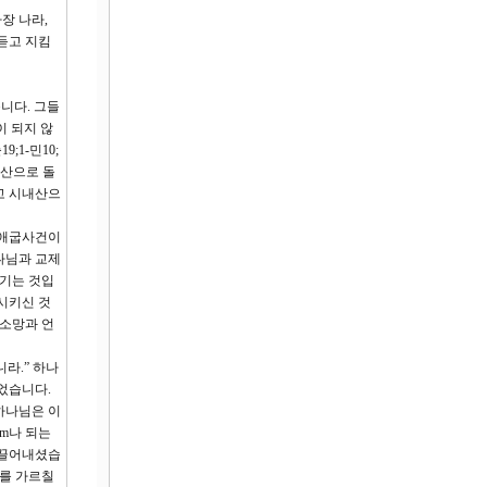
장 나라,
듣고 지킴
습니다. 그들
이 되지 않
1-민10;
내산으로 돌
고 시내산으
출애굽사건이
나님과 교제
섬기는 것입
시키신 것
 소망과 언
라.” 하나
었습니다.
하나님은 이
m나 되는
이끌어내셨습
기를 가르칠