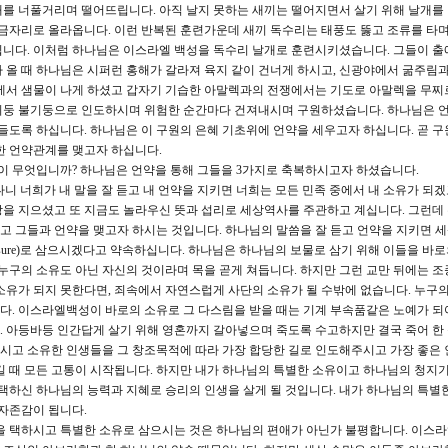
개를 너풀거리며 떨어뜨립니다. 아직 날지 못하는 새끼는 떨어지면서 살기 위해 날개를
금자리로 올라옵니다. 이런 반복된 훈련가운데 새끼 독수리는 태풍도 뚫고 조류를 타며 시
됩니다. 이처럼 하나님은 이스라엘 백성을 독수리 날개로 훈련시키셨습니다. 그들이 출
 올 때 하나님은 시퍼런 홍해가 갈라져 육지 같이 건너게 하시고, 신광야에서 굶주림
위에서 샘물이 나게 하셨고 갑자기 기습한 아말렉과의 전쟁에서는 기도로 아말렉을 무찌
기둥 불기둥으로 인도하시며 위험한 순간마다 건져내시며 구원하셨습니다. 하나님은 
붙들도록 하십니다. 하나님은 이 구원의 은혜 기초위에 언약을 세우고자 하십니다. 곧 구
한 언약관계를 맺고자 하십니다.
이 무엇입니까? 하나님은 언약을 통해 그들을 3가지로 축복하시고자 하셨습니다.
나니 너희가 내 말을 잘 듣고 내 언약을 지키면 너희는 모든 민족 중에서 내 소유가 되겠고
을 지으셨고 또 지금도 놀라우신 뜻과 섭리로 세상역사를 주관하고 계십니다. 그런데
 그들과 언약을 맺고자 하시는 것입니다. 하나님의 말씀을 잘 듣고 언약을 지키면 세
treasure)로 삼으시겠다고 약속하십니다. 하나님은 하나님의 보물로 삼기 위해 이들을 바
 누구의 소유도 아닌 자신의 것이라며 목을 곧게 쳐듭니다. 하지만 그런 교만 뒤에는 조
소유가 되지 못한다면, 죄속에서 자연스럽게 사단의 소유가 될 수밖에 없습니다. 누구
다. 이스라엘백성이 바로의 소유로 그 다스림을 받을 때는 기계 부속품같은 노예가 되
 아등바등 인간답게 살기 위해 영혼까지 갈아넣으며 죽도록 수고하지만 결국 죽어 한
시고 소유한 인생들을 그 창조목적에 따라 가장 합당한 길로 인도해주시고 가장 좋은
길 때 모든 고통이 시작됩니다. 하지만 내가 하나님의 특별한 소유이고 하나님의 청지
 택하신 하나님의 능력과 지혜로 승리의 인생을 살게 될 것입니다. 내가 하나님의 특별
 자존감이 됩니다.
을 택하시고 특별한 소유로 삼으시는 것은 하나님의 편애가 아닌가 불평합니다. 이스