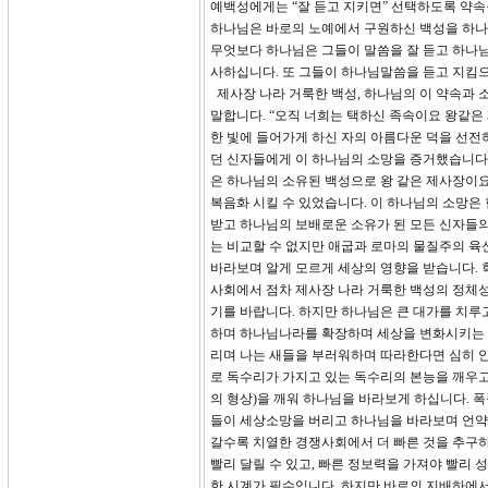
예백성에게는 “잘 듣고 지키면” 선택하도록 약속
하나님은 바로의 노예에서 구원하신 백성을 하나
무엇보다 하나님은 그들이 말씀을 잘 듣고 하나님
사하십니다. 또 그들이 하나님말씀을 듣고 지킴
제사장 나라 거룩한 백성, 하나님의 이 약속과 
말합니다. “오직 너희는 택하신 족속이요 왕같은
한 빛에 들어가게 하신 자의 아름다운 덕을 선전
던 신자들에게 이 하나님의 소망을 증거했습니다.
은 하나님의 소유된 백성으로 왕 같은 제사장이
복음화 시킬 수 있었습니다. 이 하나님의 소망은
받고 하나님의 보배로운 소유가 된 모든 신자들의
는 비교할 수 없지만 애굽과 로마의 물질주의 육
바라보며 알게 모르게 세상의 영향을 받습니다. 
사회에서 점차 제사장 나라 거룩한 백성의 정체
기를 바랍니다. 하지만 하나님은 큰 대가를 치루
하며 하나님나라를 확장하며 세상을 변화시키는 
리며 나는 새들을 부러워하며 따라한다면 심히 
로 독수리가 가지고 있는 독수리의 본능을 깨우
의 형상)을 깨워 하나님을 바라보게 하십니다. 
들이 세상소망을 버리고 하나님을 바라보며 언약
갈수록 치열한 경쟁사회에서 더 빠른 것을 추구하
빨리 달릴 수 있고, 빠른 정보력을 가져야 빨리 
한 시계가 필수입니다. 하지만 바로의 지배하에서