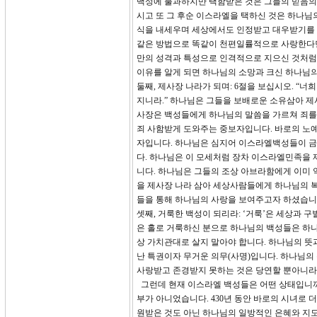
백성에 불과하지만 택함받은 것은 그들의 믿음의
시고 또 그 후순 이스라엘을 택하신 것은 하나
식을 내세우며 세상에서도 인정받고 대우받기를 
같은 방법으로 똑같이 천편일률적으로 사랑한다면
만의 성격과 특성으로 인격적으로 지으신 것처럼
이유를 알게 되면 하나님의 소망과 크신 하나님의
둘째, 제사장 나라가 되며: 6절을 보십시오. “
지니라.” 하나님은 그들을 보배로운 소유삼아 제
사장은 백성들에게 하나님의 말씀을 가르쳐 죄를
죄 사함받게 도와주는 중보자입니다. 바로의 노
자입니다. 하나님은 심지어 이스라엘백성들이 금
다. 하나님은 이 모세처럼 장차 이스라엘민족을
니다. 하나님은 그들의 조상 아브라함에게 이미 약
을 제사장 나라 삼아 세상사람들에게 하나님의 복
들을 통해 하나님의 사랑을 보여주고자 하셨습니
셋째, 거룩한 백성이 되리라: ‘거룩’은 세상과 
은 홀로 거룩하신 분으로 하나님의 백성들은 하
상 가치관대로 살지 말아야 합니다. 하나님의 뜻
난 특권이자 무거운 의무(사명)입니다. 하나님의
사랑받고 존경받지 못하는 것은 당연할 뿐아니라
그런데 현재 이스라엘 백성들은 어떤 상태입니까
부가 아니었습니다. 430년 동안 바로의 시녀로
원받은 것도 아닌 하나님의 일방적인 은혜와 지도