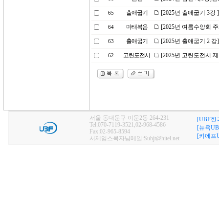
출애굽기
[2025년 출애굽기 3
65
마태복음
[2025년 여름수양회 
64
출애굽기
[2025년 출애굽기 2
63
고린도전서
[2025년 고린도전서 
62
서울 동대문구 이문2동 264-231
[UBF한
Tel:070-7119-3521,02-968-4586
[뉴욕UB
Fax:02-965-8594
[키에프U
서제임스목자님메일:Suhjt@hitel.net