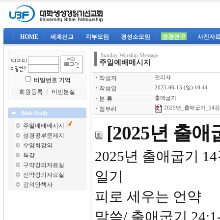
|
HOME
|
세계선교
|
각부모임
|
경성소모임
|
성경연구
|
사진자
Sunday Worship Message
주일예배메시지
ㆍ
작성자
관리자
비밀번호 기억
ㆍ
작성일
2025-06-15 (일) 10:44
회원등록
｜
비번분실
ㆍ
분 류
출애굽기
2025년_출애굽기_14강-
ㆍ
첨부#1
Bible Study
주일예배메시지
[2025년 출
성경공부문제지
수양회강의
2025년
특강
구약강의자료실
일기
신약강의자료실
강의안책자
피로 세우는 언약
말씀/ 출애굽기 24:1-