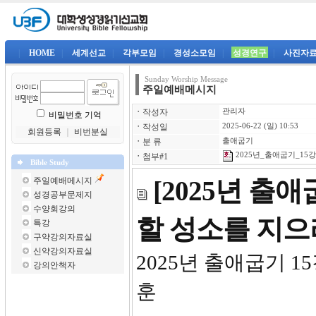
|
HOME
|
세계선교
|
각부모임
|
경성소모임
|
성경연구
|
사진자
Sunday Worship Message
주일예배메시지
ㆍ
작성자
관리자
비밀번호 기억
ㆍ
작성일
2025-06-22 (일) 10:53
회원등록
｜
비번분실
ㆍ
분 류
출애굽기
2025년_출애굽기_15강-
ㆍ
첨부#1
Bible Study
주일예배메시지
[2025년 출
성경공부문제지
수양회강의
할 성소를 지으
특강
구약강의자료실
신약강의자료실
2025년
강의안책자
훈