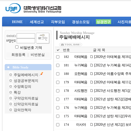
|
HOME
|
세계선교
|
각부모임
|
경성소모임
|
성경연구
|
사진자
Sunday Worship Message
주일예배메시지
비밀번호 기억
번호
글 제 목
회원등록
｜
비번분실
마태복음
[2020년 마태복음 제1
182
누가복음
[2022년 누가복음 제1
181
Bible Study
요한복음
[2020년 여름수양회 
180
주일예배메시지
성경공부문제지
마태복음
[2020년 마태복음 제1
179
수양회강의
사도행전
[2023년 사도행전 제5
178
특강
구약강의자료실
마태복음
[2021년 성탄 제2강]
177
신약강의자료실
누가복음
[2022년 누가복음 제20
176
강의안책자
마태복음
[2021년 성탄 제1강]
175
이사야
[2020년 신년 제2강] 
174