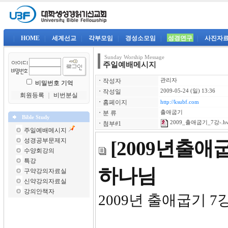
|
HOME
|
세계선교
|
각부모임
|
경성소모임
|
성경연구
|
사진자
Sunday Worship Message
주일예배메시지
ㆍ
작성자
관리자
비밀번호 기억
ㆍ
작성일
2009-05-24 (일) 13:36
회원등록
｜
비번분실
ㆍ
홈페이지
http://ksubf.com
ㆍ
분 류
출애굽기
Bible Study
2009_출애굽기_7강-.h
ㆍ
첨부#1
주일예배메시지
성경공부문제지
[2009년출애
수양회강의
특강
하나님
구약강의자료실
신약강의자료실
강의안책자
2009년 출애굽기 7