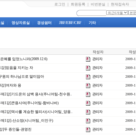
로그인
｜
회원등록
｜
비번분실
｜
현재접속자
료실
|
영상자료실
|
경성쉼터
|
JBF/EBF/CBF
|
기타
|
작성자
작성
혜를 입었느니라(2009.12.6)
관리자
2009-1
1강]믿음을 지키는 자
관리자
2009-1
]구원의 하나님으로 말미암아
관리자
2009-1
0강]여자와 용
관리자
2009-1
제2강]기드온의 삼백 용사(주니어팀-천수원..
관리자
2009-1
주제1강]큰용사여(주니어팀-함바나바)
관리자
2009-1
주제2강]역사를 계승한 엘리사(시니어팀_양용..
관리자
2009-1
주제1강]-산소망(시니어팀_이인구)
관리자
2009-1
강]두 증인들-권영진
관리자
2009-1