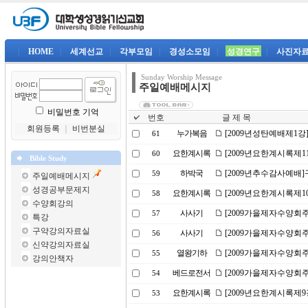
|
HOME
|
세계선교
|
각부모임
|
경성소모임
|
성경연구
|
사진자
Sunday Worship Message
주일예배메시지
비밀번호 기억
번호
글 제 목
회원등록
｜
비번분실
누가복음
[2009년성탄예배제1강]은
61
요한계시록
[2009년요한계시록제1
60
Bible Study
하박국
[2009년추수감사예배
59
주일예배메시지
성경공부문제지
요한계시록
[2009년요한계시록제1
58
수양회강의
사사기
[2009가을제자수양회주
57
특강
구약강의자료실
사사기
[2009가을제자수양회
56
신약강의자료실
열왕기하
[2009가을제자수양회
55
강의안책자
베드로전서
[2009가을제자수양회
54
요한계시록
[2009년요한계시록제9
53