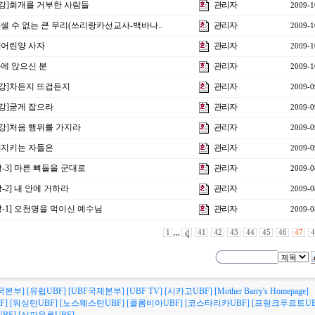
8강]회개를 거부한 사람들
관리자
2009-1
]셀 수 없는 큰 무리(쓰리랑카선교사-백바나..
관리자
2009-1
]어린양 사자
관리자
2009-1
에 앉으신 분
관리자
2009-1
4강]차든지 뜨겁든지
관리자
2009-0
강]굳게 잡으라
관리자
2009-0
2강]처음 행위를 가지라
관리자
2009-0
]지키는 자들은
관리자
2009-0
-3] 마른 뼈들을 군대로
관리자
2009-0
-2] 내 안에 거하라
관리자
2009-0
-1] 오천명을 먹이신 예수님
관리자
2009-0
1
,,,
41
42
43
44
45
46
47
4
국본부]
[유럽UBF]
[UBF국제본부]
[UBF TV]
[시카고UBF]
[Mother Barry's Homepage]
F]
[워싱턴UBF]
[노스웨스턴UBF]
[콜롬비아UBF]
[코스타리카UBF]
[프랑크푸르트UB