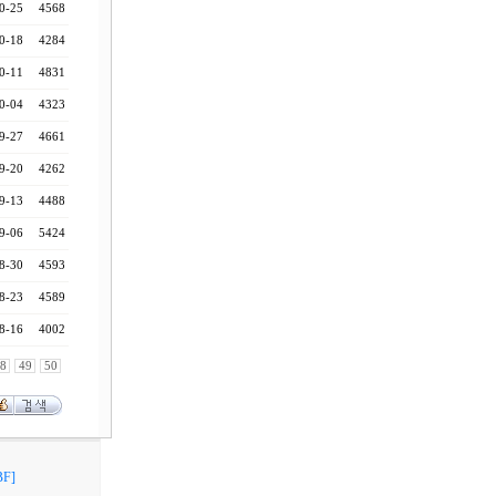
0-25
4568
0-18
4284
0-11
4831
0-04
4323
9-27
4661
9-20
4262
9-13
4488
9-06
5424
8-30
4593
8-23
4589
8-16
4002
8
49
50
F]