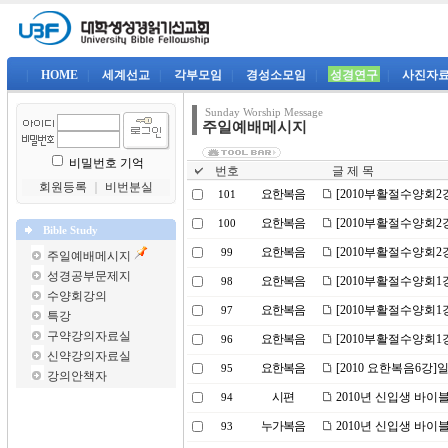
|
HOME
|
세계선교
|
각부모임
|
경성소모임
|
성경연구
|
사진자
Sunday Worship Message
주일예배메시지
비밀번호 기억
번호
글 제 목
회원등록
｜
비번분실
요한복음
[2010부활절수양회
101
요한복음
[2010부활절수양회
100
Bible Study
요한복음
[2010부활절수양회2
99
주일예배메시지
성경공부문제지
요한복음
[2010부활절수양회1
98
수양회강의
요한복음
[2010부활절수양회1
97
특강
구약강의자료실
요한복음
[2010부활절수양회1
96
신약강의자료실
요한복음
[2010 요한복음6강
95
강의안책자
시편
2010년 신입생 바이
94
누가복음
2010년 신입생 바이
93