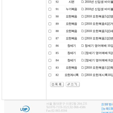
시편
2010년 신입생 바이
92
누가복음
2010년 신입생 바이
91
요한복음
[2010 요한복음5강]
90
요한복음
[2010 요한복음4강]
89
요한복음
[2010 요한복음3강]
88
요한복음
[2010 요한복음2강
87
창세기
창세기 영어예배 10강
86
창세기
[창세기 영어예배 9강
85
창세기
[창세기 영어예배 8강
84
요한복음
[2010 요한복음1강]
83
요한계시록
[2010 요한계시록1
82
서울 동대문구 이문2동 264-231
[UBF한
Tel:070-7119-3521,02-968-4586
[뉴욕UB
Fax:02-965-8594