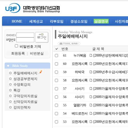
|
HOME
|
세계선교
|
각부모임
|
경성소모임
|
성경연구
|
사진자
Sunday Worship Message
주일예배메시지
비밀번호 기억
번호
글 제 목
회원등록
｜
비번분실
누가복음
[2009년성탄예배제1강]은
61
요한계시록
[2009년요한계시록제1
60
Bible Study
하박국
[2009년추수감사예배
59
주일예배메시지
성경공부문제지
요한계시록
[2009년요한계시록제1
58
수양회강의
사사기
[2009가을제자수양회주
57
특강
구약강의자료실
사사기
[2009가을제자수양회
56
신약강의자료실
열왕기하
[2009가을제자수양회
55
강의안책자
베드로전서
[2009가을제자수양회
54
요한계시록
[2009년요한계시록제9
53