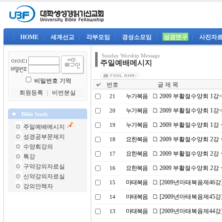
|
HOME
|
세계선교
|
각부모임
|
경성소모임
|
성경연구
|
사진자
Sunday Worship Message
주일예배메시지
비밀번호 기억
번호
글 제 목
회원등록
｜
비번분실
누가복음
2009 부활절수양회 1
21
누가복음
2009 부활절수양회 1
20
Bible Study
누가복음
2009 부활절수양회 1강
19
주일예배메시지
성경공부문제지
요한복음
2009 부활절수양회 2
18
수양회강의
요한복음
2009 부활절수양회 2
17
특강
구약강의자료실
요한복음
2009 부활절수양회 2
16
신약강의자료실
마태복음
[2009년마태복음제46강
15
강의안책자
마태복음
[2009년마태복음제45강
14
마태복음
[2009년마태복음제44강
13