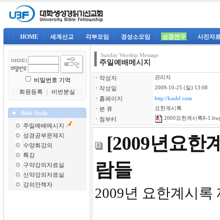
|
HOME
|
세계선교
|
각부모임
|
경성소모임
|
성경연구
|
사진자
Sunday Worship Message
주일예배메시지
ㆍ
작성자
관리자
비밀번호 기억
ㆍ
작성일
2009-10-25 (일) 13:08
회원등록
｜
비번분실
ㆍ
홈페이지
http://ksubf.com
ㆍ
분 류
요한계시록
Bible Study
2009요한계시록8-1.hw
ㆍ
첨부#1
주일예배메시지
성경공부문제지
[2009년요
수양회강의
특강
람들
구약강의자료실
신약강의자료실
강의안책자
2009년 요한계시록 