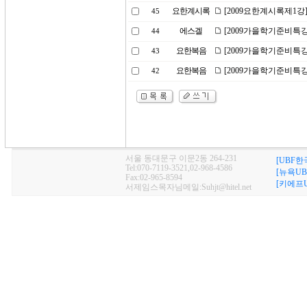
요한계시록
[2009요한계시록제1강
45
에스겔
[2009가을학기준비특강
44
요한복음
[2009가을학기준비특강
43
요한복음
[2009가을학기준비특강
42
서울 동대문구 이문2동 264-231
[UBF한
Tel:070-7119-3521,02-968-4586
[뉴욕UB
Fax:02-965-8594
[키에프U
서제임스목자님메일:Suhjt@hitel.net