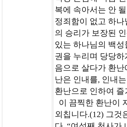
복에 속아서는 안 될
정죄함이 없고 하나
의 승리가 보장된 인
있는 하나님의 백성
권을 누리며 당당하
음으로 살다가 환난
난은 인내를, 인내는
환난으로 인하여 즐거
이 끔찍한 환난이 
외칩니다.(12) 그
다. “여섯째 천사가