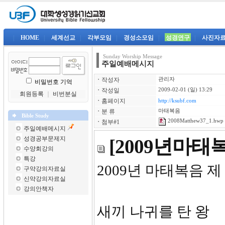
|
HOME
|
세계선교
|
각부모임
|
경성소모임
|
성경연구
|
사진자
Sunday Worship Message
주일예배메시지
ㆍ
작성자
관리자
비밀번호 기억
ㆍ
작성일
2009-02-01 (일) 13:29
회원등록
｜
비번분실
ㆍ
홈페이지
http://ksubf.com
ㆍ
분 류
마태복음
Bible Study
2008Matthew37_1.hwp
ㆍ
첨부#1
주일예배메시지
성경공부문제지
[2009년마태
수양회강의
특강
2009년 마태복음 제
구약강의자료실
신약강의자료실
강의안책자
새끼 나귀를 탄 왕