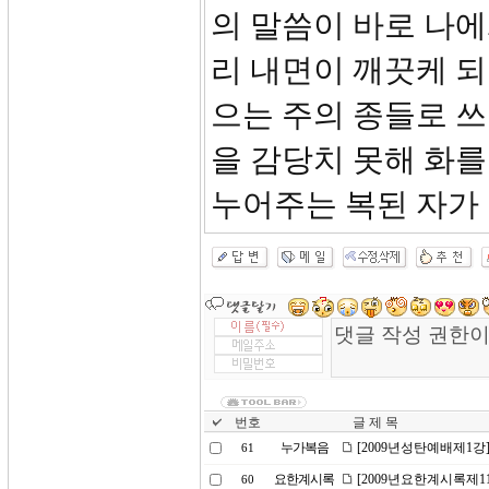
의 말씀이 바로 나에
리 내면이 깨끗케 
으는 주의 종들로 
을 감당치 못해 화를
누어주는 복된 자가
번호
글 제 목
누가복음
[2009년성탄예배제1강]은
61
요한계시록
[2009년요한계시록제1
60