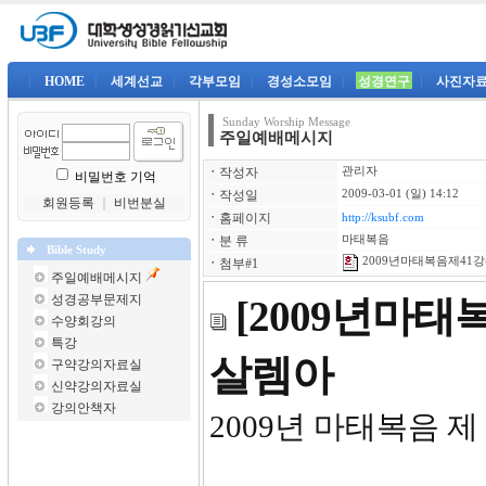
|
HOME
|
세계선교
|
각부모임
|
경성소모임
|
성경연구
|
사진자
Sunday Worship Message
주일예배메시지
ㆍ
작성자
관리자
비밀번호 기억
ㆍ
작성일
2009-03-01 (일) 14:12
회원등록
｜
비번분실
ㆍ
홈페이지
http://ksubf.com
ㆍ
분 류
마태복음
Bible Study
2009년마태복음제41강-
ㆍ
첨부#1
주일예배메시지
성경공부문제지
[2009년마
수양회강의
특강
살렘아
구약강의자료실
신약강의자료실
강의안책자
2009년 마태복음 제