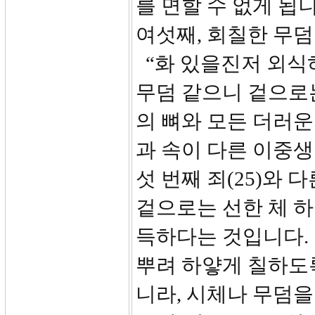
를 면할 수 없게 됩니
여섯째, 회칠한 무덤
“화 있을진저 외식
무덤 같으니 겉으로
의 뼈와 모든 더러운 
과 속이 다른 이중생
섯 번째 죄(25)와
겉으로는 선한 체 하
득하다는 것입니다.
뿌려 하얗게 칠하도록
니라, 시체나 무덤을