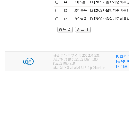
에스겔
[2009가을학기준비특강
44
요한복음
[2009가을학기준비특강
43
요한복음
[2009가을학기준비특강
42
서울 동대문구 이문2동 264-231
[UBF한
Tel:070-7119-3521,02-968-4586
[뉴욕UB
Fax:02-965-8594
[키에프U
서제임스목자님메일:Suhjt@hitel.net