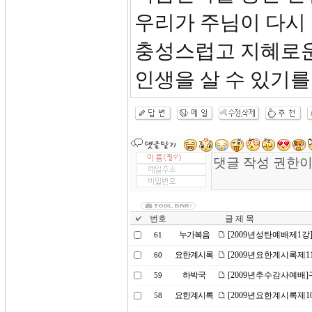
우리가 주님이 다시
충성스럽고 지혜로운
인생을 살 수 있기를
번호
글 제 목
누가복음
[2009년성탄예배제1강]은
61
요한계시록
[2009년요한계시록제1
60
하박국
[2009년추수감사예배
59
요한계시록
[2009년요한계시록제1
58