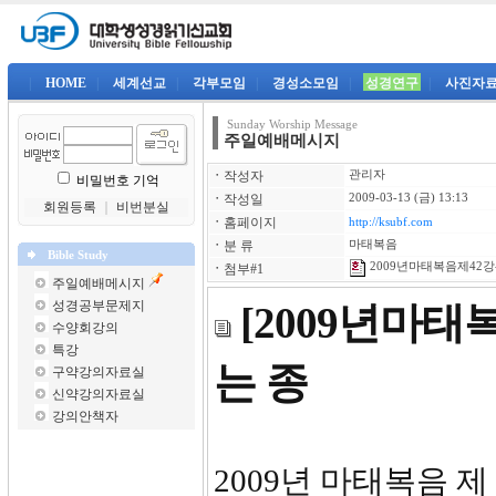
|
HOME
|
세계선교
|
각부모임
|
경성소모임
|
성경연구
|
사진자
Sunday Worship Message
주일예배메시지
ㆍ
작성자
관리자
비밀번호 기억
ㆍ
작성일
2009-03-13 (금) 13:13
회원등록
｜
비번분실
ㆍ
홈페이지
http://ksubf.com
ㆍ
분 류
마태복음
Bible Study
2009년마태복음제42강-
ㆍ
첨부#1
주일예배메시지
성경공부문제지
[2009년마태
수양회강의
특강
는 종
구약강의자료실
신약강의자료실
강의안책자
2009년 마태복음 제