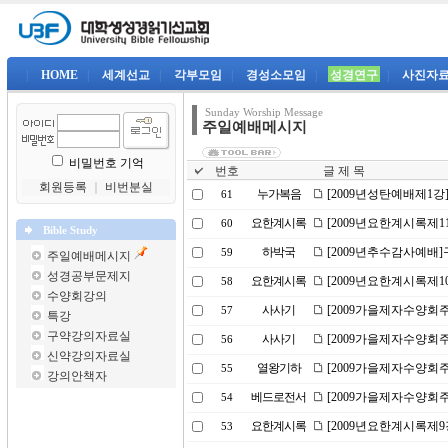
|
HOME
|
세계선교
|
각부모임
|
경성소모임
|
성경연구
|
사진자
Sunday Worship Message
주일예배메시지
비밀번호 기억
번호
글 제 목
회원등록
｜
비번분실
누가복음
[2009년성탄예배제1강]은
61
요한계시록
[2009년요한계시록제1
60
Bible Study
하박국
[2009년추수감사예배
59
주일예배메시지
성경공부문제지
요한계시록
[2009년요한계시록제1
58
수양회강의
사사기
[2009가을제자수양회주
57
특강
구약강의자료실
사사기
[2009가을제자수양회
56
신약강의자료실
열왕기하
[2009가을제자수양회
55
강의안책자
베드로전서
[2009가을제자수양회
54
요한계시록
[2009년요한계시록제9
53