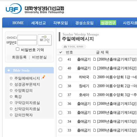
|
HOME
|
세계선교
|
각부모임
|
경성소모임
|
성경연구
|
사진자
Sunday Worship Message
주일예배메시지
비밀번호 기억
번호
글 제 목
회원등록
｜
비번분실
출애굽기
[2009년출애굽기제17강
41
출애굽기
[2009년출애굽기제16강
40
Bible Study
하박국
2009 여름수양회 1강 
39
주일예배메시지
성경공부문제지
창세기
2009 여름수양회 2강 
38
수양회강의
호세아
2009 여름수양회 3강 <
37
특강
구약강의자료실
출애굽기
[2009년출애굽기제15강
36
신약강의자료실
출애굽기
[2009년출애굽기제14강
35
강의안책자
출애굽기
[2009년출애굽기제13강]
34
출애굽기
[2009년출애굽기제12강
33