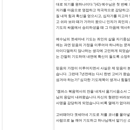
대로 되기를 원하나이다.”(42) 예수님은 첫 번
자가를 마음으로 영접하고 적극적으로 감당하고자
질 내적 힘과 확신을 얻으시고, 십자가를 지고자 
고 쉬라 보라 때가 가까이 왔으니 인자가 죄인의 
기도의 싸움에서 승리하셨을 때 그 마음에 역사
예수님의 겟세마네 기도는 죄인의 삶을 자기중심
에는 과연 믿음의 가정을 이루어야 하나하는 문
아이디얼하지 않나하는 생각에 고민하게 되었습니
는 간절히 기도하며 내면에 확신이 들도록 소망
믿음의 가정이 이루어지면서 사실은 제 믿음이
습니다. 그런데 7년전에는 다시 한번 고비가 왔
섬겨야 하는가? 심각한 기도제목이 생겨나 힘들
‘캠퍼스 복음역사의 잔을 내게서 옮기시옵소서 
님의 응답이 내려왔습니다.자신의 형편만 바라보
사명을 감당하게 되었습니다.비록 열매가 없더라
고비때마다 겟세마네 기도로 저를 코너를 몰아넣
사람으로 늘 깨어 기도하고 하나님께서 맡기신 