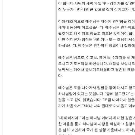
야 합니다.사단의 세력이 얼마나 강한가를 잘 안
장 누군가 나타나면 큰 입으로 집어 삼키고자 벼
이와 대조적으로 예수님은 자신의 연약함을 깊이
세마네 동산에 이르셨습니다. 예수님은 인간적으
될것이고 왜 이리도 힘들고 외로운 것이어야 합
니면 어디론가 잠적해 버리거나 또는 조용히 세상
하셨습니다. 예수님은 인간적인 방법이나 절망에
예수님은 베드로, 야고보, 요한 등 수제자급 세
으시고 기도부탁을 하셨습니다. 38절을 보십시오. 
님께서는 깨어서 중보기도해달라고 겸손히 요청
다.
예수님은 조금 나아가사 얼굴을 땅에 대시고 엎드
하나님앞에 섰다는 뜻입니다. ‘땅에 엎드렸다’는 
절을 보고 같이 읽겠습니다. “조금 나아가사 얼
가게 하옵소서 그러나 나의 원대로 마시옵고 아버
‘내 아버지여!’ 이는 하나님 아버지께 대한 깊
한 마음을 품고 하나님의 사랑을 의심하고 원망하
은 심히 고민하여 죽게 된 상황 가운데서도 하