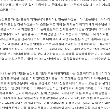
히 감당해야 하는 것은 알지만 힘이 없고 두렵기도 합니다.우리가 오늘 예수님의 기도를
 소망합니다.
감람산으로 가시는 도중에 제자들에게 충격적인 말씀을 하셨습니다. “오늘밤에 너희가 다
들이 다 도망갈 것을 아셨습니다. 소망을 두고 키워 온 제자들이 위기의 때에 예수님을 
겠습니까? 너무 괘씸한 생각이 들어 판단하고 정죄할 수밖에 없을 것입니다. 그러나 
도망가더라도 다시 일어설 수 있도록 마음을 준비시키셨습니다. “기록된 바 내가 목자를
목자되신 예수님을 십자가에 못박도록 내어 주시게 되면 제자들은 자연히 흩어지게 된다
한 것이었습니다. 예수님은 말씀을 기초로 제자들의 연약한 내면을 이해하시고 섬세히
을 심어 주셨습니다. 32절을 보십시오.“그러나 내가 살아난 후에 너희보다 먼저 갈릴리
언하셨을 뿐만 아니라 함께 모일 것도 예언하셨습니다. 패배를 말씀하실 뿐만 아니라 승
하셨습니다. 어두움이 끝이 아니라 그 너머에 빛이 있음을 말씀하셨습니다. 예수님은 실
었습니다.33절을 보십시오. “모두 주를 버릴지라도 나는 결코 버리지 않겠나이다.”(3
절대로 주님을 배반할 리가 없다고 생각했습니다. 그에게는 강한 자기 의와 확신이 
으로 예언하셨습니다.34절을 보십시오. “내가 진실로 네게 이르노니 오늘 밤 닭 울기 
의 충성심이 믿음에 기초한 것이 아니라 인간적인 의지와 자기 확신에 기초한 것이기 때
그래서 하루도 안되어 어겨질것도 잘 아셨습니다. 그러나 베드로는 예수님의 이 말씀을 
. “내가 주와 함께 죽을지언정 주를 부인하지 않겠나이다.”(35) 베드로는 예수님께서
여러 제자들 앞에서 자신의 존재가 더욱 부각되기를 바랬습니다.그래서 ‘빅 마우스’라
나 연약한 존재인가를 잘 알지 못했습니다.영적싸움에서 그 대상이 공중 권세잡은 사