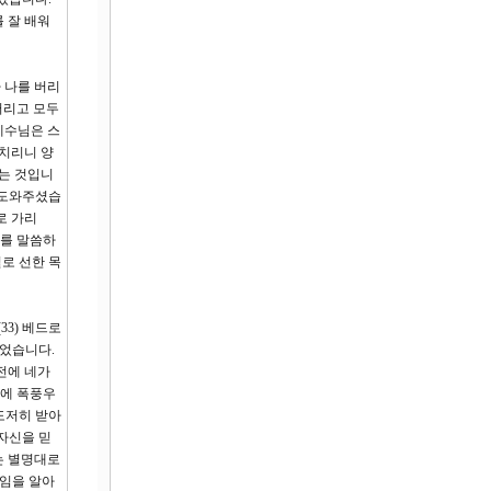
 잘 배워
 나를 버리
버리고 모두
예수님은 스
 치리니 양
는 것입니
 도와주셨습
로 가리
리를 말씀하
로 선한 목
3) 베드로
있었습니다.
전에 네가
문에 폭풍우
도저히 받아
 자신을 믿
는 별명대로
단임을 알아