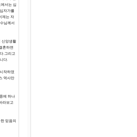
도에서는 십
 십자가를
이제는 자
 예수님께서
의 신앙생활
 결혼하면
다.그리고
니다.
 시작하였
스 역사만
중에 하나
 바라보고
숙한 믿음의