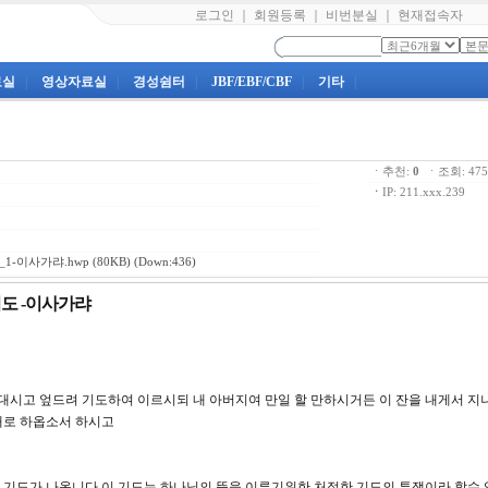
로그인
｜
회원등록
｜
비번분실
｜
현재접속자
료실
|
영상자료실
|
경성쉼터
|
JBF/EBF/CBF
|
기타
|
ㆍ추천:
0
ㆍ조회: 4
ㆍ
IP: 211.xxx.239
1-이사가랴.hwp
(80KB) (Down:436)
기도 -이사가랴
에 대시고 엎드려 기도하여 이르시되 내 아버지여 만일 할 만하시거든 이 잔을 내게서 지
아버지의 원대로 하옵소서 하시고
 기도가 나옵니다.이 기도는 하나님의 뜻을 이루기위한 처절한 기도의 투쟁이라 할수 