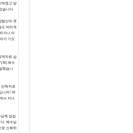
지하였고 당
았습니다.
감람산의 겟
들도 버리게
자거나 아
나아가 기도
동역자로 삼
38) 예수
 알렸습니
라 단독자로
니까? 39
내게서 지나
나님께 섭섭
다. 예수님
으로 신뢰하