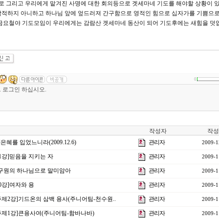
 그리고 우리에게 맡겨진 사명에 대한 회의등으로 겟세마네 기도를 해야할 상황이 
잠적하지 아니하고 하나님 앞에 엎드러져 간구함으로 영적인 힘으로 십자가를 기쁨으로
 금요철야 기도모임이 우리에게는 감람산 겟세마네 동산이 되어 기도후에는 새힘을 덧
0
작성자
작성
혜를 입었느니라(2009.12.6)
관리자
2009-1
1강]믿음을 지키는 자
관리자
2009-1
]구원의 하나님으로 말미암아
관리자
2009-1
0강]여자와 용
관리자
2009-1
제2강]기드온의 삼백 용사(주니어팀-천수원..
관리자
2009-1
주제1강]큰용사여(주니어팀-함바나바)
관리자
2009-1