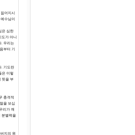
에 짊어지시
 예수님이
님은 심한
기도가 아니
. 우리는
처음부터 기
. 기도란
들은 이렇
 뜻을 부
무 충격적
0절을 보십
 우리가 깨
적 분별력을
아버지의 원