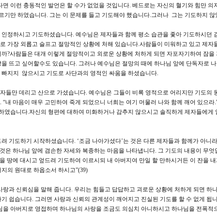
다면 이런 충동적인 발언은 할 수가 없었을 것입니다. 베드로는 자신의 혈기와 힘만 의
르기만 하였습니다. 그는 이 문제를 들고 기도해야 했습니다.그러나 그는 기도하지 않
 인정하시고 기도하셨습니다. 예수님은 제자들과 함께 평소 습관을 좇아 기도하시던 
로 가장 외롭고 슬프고 절망적인 상황에 처해 있습니다.사람들이 미워하고 있고 제자
니까?사람들은 대개 이렇게 절망적이고 외로운 상황에 처하게 되면 자포자기하여 잠을 
을 뜨고 싶어할수도 있습니다. 그러나 예수님은 절망의 때에 하나님 앞에 단독자로 
 빠지지 않으시고 기도로 사단과의 영적인 싸움을 하셨습니다.
 제자들만 데리고 산으로 가셨습니다. 예수님은 그들이 비록 영적으로 어리지만 기도의 
“내 마음이 매우 고민하여 죽게 되었으니 너희는 여기 머물러 나와 함께 깨어 있으라.”(
하였습니다.자신의 형편에 대하여 미화하거나 감추지 않으시고 솔직하게 제자들에게
려 기도하기 시작하셨습니다. ‘조금 나아가셨다’는 것은 다른 제자들과 함께가 아니
것은 하나님 앞에 겸손한 자세와 복종하는 마음을 나타냅니다. 그 기도의 내용이 무엇입
굴을 땅에 대시고 엎드려 기도하여 이르시되 내 아버지여 만일 할 만하시거든 이 잔을 
지의 원대로 하옵소서 하시고”(39)
은 사랑과 신뢰심을 말해 줍니다. 우리는 힘들고 답답하고 괴로운 상황에 처하게 되면 하
기 쉽습니다. 그러면 사랑과 신뢰의 관계성이 깨어지고 진실된 기도를 할 수 없게 됩니
나님을 아버지로 영접하며 하나님의 사랑을 조금도 의심치 아니하시고 하나님을 전폭적