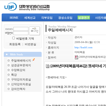
|
HOME
|
세계선교
|
각부모임
|
경성소모임
|
성경연구
|
사진자
Sunday Worship Message
주일예배메시지
ㆍ
작성자
관리자
비밀번호 기억
ㆍ
작성일
2009-04-06 (월) 12:31
회원등록
｜
비번분실
ㆍ
홈페이지
http://ksubf.com
ㆍ
분 류
마태복음
Bible Study
2009년마태복음제46강_
ㆍ
첨부#1
주일예배메시지
성경공부문제지
[2009년마태복음제46강] 겟세마네 
수양회강의
특강
<겟세마네 기도>
구약강의자료실
신약강의자료실
요절/마태복음 26:39 조금 나아가사 얼굴을 땅
강의안책자
소서 그러나 나의 원대로 마시옵고 
오늘 말씀에서는 십자가를 앞둔 예수님의 간절한