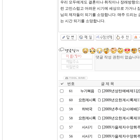
우리 모두에게도 결혼이나 취직이나 장래방향으로
런 고민스럽고 어려운 시기에 세상으로 가거나 
님의 제자들이 되기를 소망합니다. 매주 드리는
는 시간 되기를 소망합니다.
번호
글 제 목
누가복음
[2009년성탄예배제1강]은
61
요한계시록
[2009년요한계시록제1
60
하박국
[2009년추수감사예배
59
요한계시록
[2009년요한계시록제1
58
사사기
[2009가을제자수양회주
57
사사기
[2009가을제자수양회
56