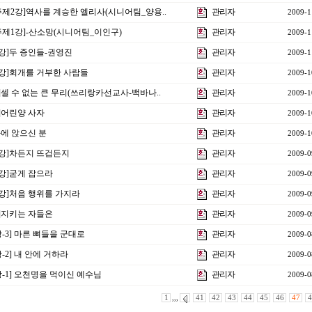
주제2강]역사를 계승한 엘리사(시니어팀_양용..
관리자
2009-1
주제1강]-산소망(시니어팀_이인구)
관리자
2009-1
강]두 증인들-권영진
관리자
2009-1
8강]회개를 거부한 사람들
관리자
2009-1
]셀 수 없는 큰 무리(쓰리랑카선교사-백바나..
관리자
2009-1
]어린양 사자
관리자
2009-1
에 앉으신 분
관리자
2009-1
4강]차든지 뜨겁든지
관리자
2009-0
강]굳게 잡으라
관리자
2009-0
2강]처음 행위를 가지라
관리자
2009-0
]지키는 자들은
관리자
2009-0
-3] 마른 뼈들을 군대로
관리자
2009-0
-2] 내 안에 거하라
관리자
2009-0
-1] 오천명을 먹이신 예수님
관리자
2009-0
1
,,,
41
42
43
44
45
46
47
4