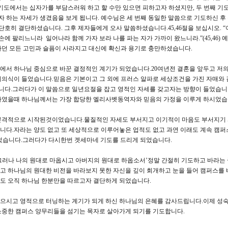
째 기도에서는 십자가를 부담스러워 하고 할 수만 있으면 피하고자 하셨지만, 두 번째 기
 하는 자세가 생겼음을 보게 됩니다. 예수님은 세 번째 동일한 말씀으로 기도하신 후
단호히 결단하셨습니다. 그후 제자들에게 오사 말씀하셨습니다.45,46절을 보십시오. “
손에 팔리느니라 일어나라 함께 가자 보라 나를 파는 자가 가까이 왔느니라.”(45,46)
하던 모든 고민과 슬픔이 사라지고 대신에 확신과 용기로 충만하셨습니다.
에서 하나님 중심으로 바꾼 결정적인 계기가 되었습니다.20여년전 결혼을 앞두고 저
제의식이 들었습니다.믿음은 기본이고 그 외에 프러스 알파로 세상조건을 가진 자매와
다.그러다가 이 말씀으로 일년요절을 잡고 영적인 자세를 갖고자는 방향이 들었습니
하였을때 하나님께서는 가장 합당한 엘리사벳동역자와 믿음의 가정을 이루게 하시었습
 본격적으로 시작된것이었습니다.물질적인 자세도 부서지고 이기적이 마음도 부서지기
습니다.자라는 양도 없고 또 세상적으로 이루어놓은 업적도 없고 과연 이래도 계속 캠퍼
었습니다.그러다가 다시한번 겟세마네 기도를 드리게 되었습니다.
그러나 나의 원대로 마옵시고 아버지의 원대로 하옵소서’정말 간절히 기도하고 바라는 
고 하나님의 원대한 비전을 바라보지 못한 자신을 깊이 회개하고 눈을 들어 캠퍼스를
도 오직 하나님 한분만을 따르고자 결단하게 되었습니다.
으시고 영적으로 터닝하는 계기가 되게 하신 하나님의 은혜를 감사드립니다.이제 성
소중한 캠퍼스 양무리들을 섬기는 목자로 살아가게 되기를 기도합니다.