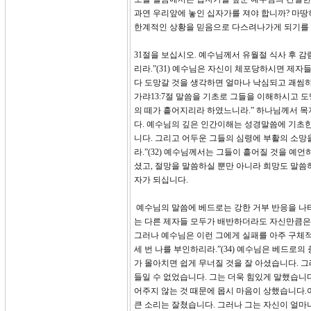
과연 우리앞에 놓인 십자가를 져야 합니까? 마땅
한계적인 상황을 믿음으로 다스려나가게 되기를
31절을 보십시오. 예수님께서 유월절 식사 후 
리라.”(31) 예수님은 자신이 체포당하시면 제자
다 도망갈 것을 생각하면 얼마나 낙심되고 괘씸하
가랴13:7절 말씀을 기초로 그들을 이해하시고 
의 떼가 흩어지리라 하였느니라.” 하나님께서 
다. 예수님의 깊은 인간이해는 성경말씀에 기초
니다. 그리고 어두운 그들의 심령에 부활의 소망
라.”(32) 예수님께서는 그들이 흩어질 것을 예
셨고, 절망을 말씀하실 뿐만 아니라 희망도 말씀
자가 되십니다.
예수님의 말씀에 베드로는 강한 거부 반응을 나타내
는 다른 제자들 모두가 배반하더라도 자신만큼은 
그러나 예수님은 이런 그에게 실패를 아주 구체적
세 번 나를 부인하리라.”(34) 예수님은 베드로
가 몰아치면 쉽게 무너질 것을 잘 아셨습니다. 
들일 수 없었습니다. 그는 더욱 힘있게 말했습니다
어주지 않는 것 때문에 몹시 마음이 상했습니다.
큰 소리는 잘쳤습니다. 그러나 그는 자신이 얼마