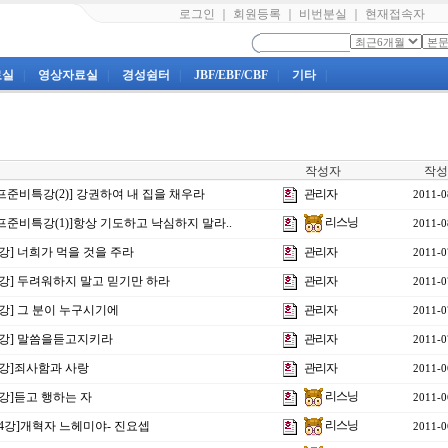
로그인
｜
회원등록
｜
비번분실
｜
현재접속자
료실
|
영상자료실
|
경성쉼터
|
JBF/EBF/CBF
|
기타
|
작성자
작성
프준비특강(2)] 강권하여 내 집을 채우라
관리자
2011-0
리스닝
프준비특강(1)]항상 기도하고 낙심하지 말라..
2011-0
7강] 너희가 먹을 것을 주라
관리자
2011-0
16강] 두려워하지 말고 믿기만 하라
관리자
2011-0
5강] 그 분이 누구시기에
관리자
2011-0
14강] 말씀을듣고지키라
관리자
2011-0
13강]죄사함과 사랑
관리자
2011-0
리스닝
2강]듣고 행하는 자
2011-0
리스닝
제4강]개혁자 느헤미야- 진요셉
2011-0