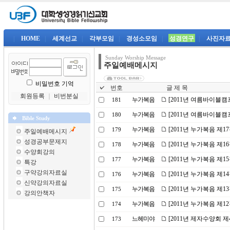
|
HOME
|
세계선교
|
각부모임
|
경성소모임
|
성경연구
|
사진자
Sunday Worship Message
주일예배메시지
비밀번호 기억
번호
글 제 목
회원등록
｜
비번분실
누가복음
[2011년 여름바이블캠
181
누가복음
[2011년 여름바이블캠
180
Bible Study
누가복음
[2011년 누가복음 제1
179
주일예배메시지
성경공부문제지
누가복음
[2011년 누가복음 제
178
수양회강의
누가복음
[2011년 누가복음 제1
177
특강
구약강의자료실
누가복음
[2011년 누가복음 제
176
신약강의자료실
누가복음
[2011년 누가복음 제
175
강의안책자
누가복음
[2011년 누가복음 제1
174
느헤미야
[2011년 제자수양회 
173