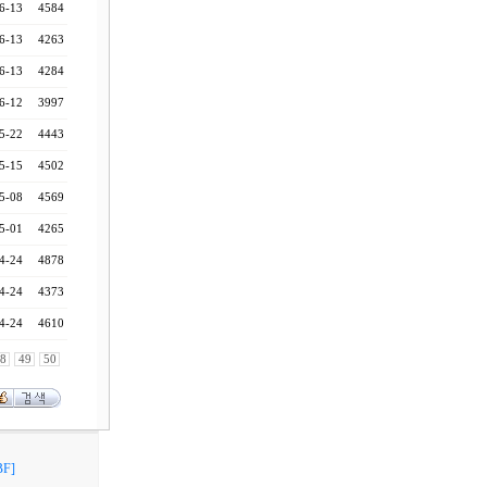
6-13
4584
6-13
4263
6-13
4284
6-12
3997
5-22
4443
5-15
4502
5-08
4569
5-01
4265
4-24
4878
4-24
4373
4-24
4610
8
49
50
F]