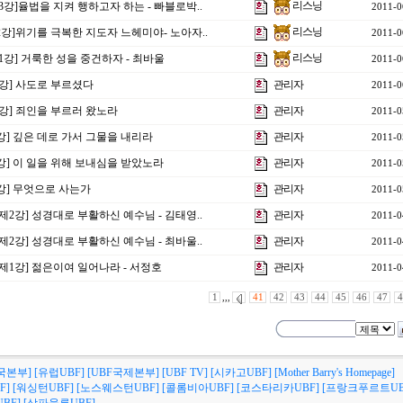
리스닝
3강]율법을 지켜 행하고자 하는 - 빠블로박..
2011-0
리스닝
2강]위기를 극복한 지도자 느헤미야- 노아자..
2011-0
리스닝
1강] 거룩한 성을 중건하자 - 최바울
2011-0
1강] 사도로 부르셨다
관리자
2011-0
0강] 죄인을 부르러 왔노라
관리자
2011-0
9강] 깊은 데로 가서 그물을 내리라
관리자
2011-0
8강] 이 일을 위해 보내심을 받았노라
관리자
2011-0
7강] 무엇으로 사는가
관리자
2011-0
제2강] 성경대로 부활하신 예수님 - 김태영..
관리자
2011-0
제2강] 성경대로 부활하신 예수님 - 최바울..
관리자
2011-0
 제1강] 젊은이여 일어나라 - 서정호
관리자
2011-0
1
,,,
41
42
43
44
45
46
47
4
국본부]
[유럽UBF]
[UBF국제본부]
[UBF TV]
[시카고UBF]
[Mother Barry's Homepage]
F]
[워싱턴UBF]
[노스웨스턴UBF]
[콜롬비아UBF]
[코스타리카UBF]
[프랑크푸르트UB