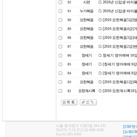
시편
2010년 신입생 바이
92
누가복음
2010년 신입생 바이
91
요한복음
[2010 요한복음5강]
90
요한복음
[2010 요한복음4강]
89
요한복음
[2010 요한복음3강]
88
요한복음
[2010 요한복음2강
87
창세기
창세기 영어예배 10강
86
창세기
[창세기 영어예배 9강
85
창세기
[창세기 영어예배 8강
84
요한복음
[2010 요한복음1강]
83
요한계시록
[2010 요한계시록1
82
서울 동대문구 이문2동 264-231
[UBF한
Tel:070-7119-3521,02-968-4586
[뉴욕UB
Fax:02-965-8594