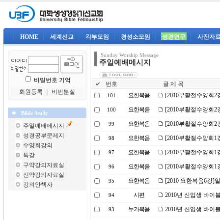
|
HOME
|
세계선교
|
각부모임
|
경성소모임
|
성경연구
|
사진자
Sunday Worship Message
주일예배메시지
비밀번호 기억
번호
글 제 목
회원등록
｜
비번분실
요한복음
[2010부활절수양회
101
요한복음
[2010부활절수양회
100
Bible Study
요한복음
[2010부활절수양회2
99
주일예배메시지
성경공부문제지
요한복음
[2010부활절수양회1
98
수양회강의
요한복음
[2010부활절수양회1
97
특강
구약강의자료실
요한복음
[2010부활절수양회1
96
신약강의자료실
요한복음
[2010 요한복음6강
95
강의안책자
시편
2010년 신입생 바이
94
누가복음
2010년 신입생 바이
93