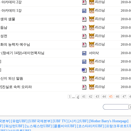
리스닝
블 아카데미 2강
2010-0
리스닝
블 아카데미 1강
2010-0
리스닝
영생의 샘물
2010-0
리스닝
거듭남
2010-0
리스닝
새성전
2010-0
리스닝
]변화의 능력자 예수님
2010-0
 (창세기 14장)-데이먼목자님
서이삭
2010-0
리스닝
]
2010-0
리스닝
]
2010-0
리스닝
육신이 되신 말씀
2010-0
리스닝
8강]진실로 속히 오리라
2010-0
1
,,,
41
42
43
44
45
46
47
4
국본부]
[유럽UBF]
[UBF국제본부]
[UBF TV]
[시카고UBF]
[Mother Barry's Homepage]
F]
[워싱턴UBF]
[노스웨스턴UBF]
[콜롬비아UBF]
[코스타리카UBF]
[프랑크푸르트UB