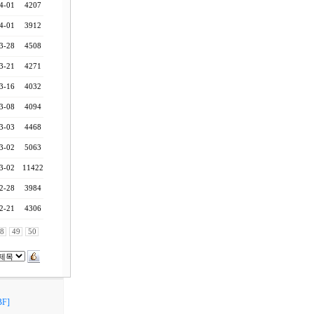
4-01
4207
4-01
3912
3-28
4508
3-21
4271
3-16
4032
3-08
4094
3-03
4468
3-02
5063
3-02
11422
2-28
3984
2-21
4306
8
49
50
F]