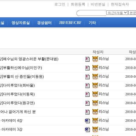
로그인
｜
회원등록
｜
비번분실
｜
현재접속자
료실
|
영상자료실
|
경성쉼터
|
JBF/EBF/CBF
|
기타
|
작성자
작성
리스닝
2강]예수님의 영광스러운 부활(문대범)
2010-0
리스닝
2강]부활하신예수님(이인구)
2010-0
리스닝
강]부활의 산 증인들(이동원)
2010-0
리스닝
강]다이루었다(최바울)
2010-0
리스닝
강]다이루었다(이동욱)
2010-0
리스닝
강]다이루었다(원규연)
2010-0
리스닝
]일어나 걸어가게 하신 분
2010-0
리스닝
블 아카데미 4강
2010-0
리스닝
블 아카데미 3강
2010-0