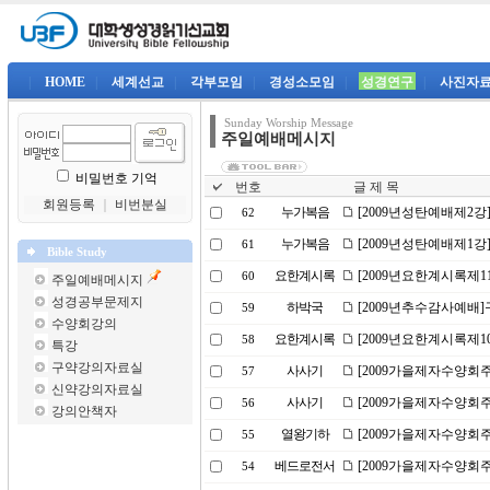
|
HOME
|
세계선교
|
각부모임
|
경성소모임
|
성경연구
|
사진자
Sunday Worship Message
주일예배메시지
비밀번호 기억
번호
글 제 목
회원등록
｜
비번분실
누가복음
[2009년성탄예배제2강]구원
62
누가복음
[2009년성탄예배제1강]은
61
Bible Study
요한계시록
[2009년요한계시록제1
60
주일예배메시지
성경공부문제지
하박국
[2009년추수감사예배
59
수양회강의
요한계시록
[2009년요한계시록제1
58
특강
구약강의자료실
사사기
[2009가을제자수양회주
57
신약강의자료실
사사기
[2009가을제자수양회
56
강의안책자
열왕기하
[2009가을제자수양회
55
베드로전서
[2009가을제자수양회
54