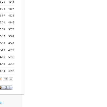
6-21
4243
6-14
4157
6-07
4625
5-31
4145
5-24
5678
5-17
5862
5-10
6542
5-03
4679
4-26
5936
4-19
4758
4-14
4898
8
49
50
F]