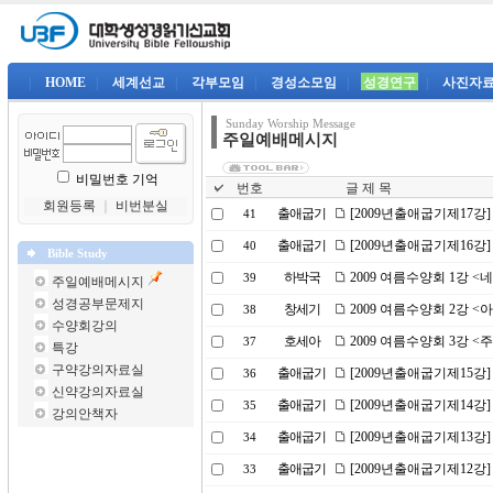
|
HOME
|
세계선교
|
각부모임
|
경성소모임
|
성경연구
|
사진자
Sunday Worship Message
주일예배메시지
비밀번호 기억
번호
글 제 목
회원등록
｜
비번분실
출애굽기
[2009년출애굽기제17강
41
출애굽기
[2009년출애굽기제16강
40
Bible Study
하박국
2009 여름수양회 1강 
39
주일예배메시지
성경공부문제지
창세기
2009 여름수양회 2강 
38
수양회강의
호세아
2009 여름수양회 3강 <
37
특강
구약강의자료실
출애굽기
[2009년출애굽기제15강
36
신약강의자료실
출애굽기
[2009년출애굽기제14강
35
강의안책자
출애굽기
[2009년출애굽기제13강]
34
출애굽기
[2009년출애굽기제12강
33