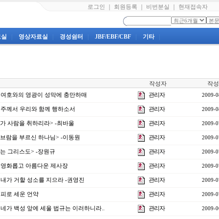
로그인
｜
회원등록
｜
비번분실
｜
현재접속자
료실
|
영상자료실
|
경성쉼터
|
JBF/EBF/CBF
|
기타
|
작성자
작성
] 여호와의 영광이 성막에 충만하매
관리자
2009-0
] 주께서 우리와 함께 행하소서
관리자
2009-0
<네가 사람을 취하리라> -최바울
관리자
2009-0
<아브람을 부르신 하나님> -이동원
관리자
2009-0
주는 그리스도> -장원규
관리자
2009-0
] 영화롭고 아름다운 제사장
관리자
2009-0
] 내가 거할 성소를 지으라 -권영진
관리자
2009-0
 피로 세운 언약
관리자
2009-0
] 네가 백성 앞에 세울 법규는 이러하니라..
관리자
2009-0