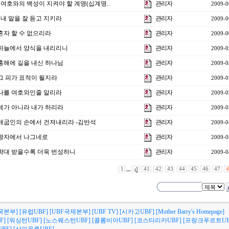
] 여호와의 백성이 지켜야 할 계명(십계명..
관리자
2009-0
 내 말을 잘 듣고 지키라
관리자
2009-0
 혼자 할 수 없으리라
관리자
2009-0
 하늘에서 양식을 내리리니
관리자
2009-0
 홍해에 길을 내신 하나님
관리자
2009-0
 그 피가 표적이 될지라
관리자
2009-0
 나를 여호와인줄 알리라
관리자
2009-0
 네가 아니라 내가 하리라
관리자
2009-0
 애굽인의 손에서 건져내리라 -김반석
관리자
2009-0
 왕자에서 나그네로
관리자
2009-0
 학대 받을수록 더욱 번성하니
관리자
2009-0
1
,,,
41
42
43
44
45
46
47
4
국본부]
[유럽UBF]
[UBF국제본부]
[UBF TV]
[시카고UBF]
[Mother Barry's Homepage]
F]
[워싱턴UBF]
[노스웨스턴UBF]
[콜롬비아UBF]
[코스타리카UBF]
[프랑크푸르트UB