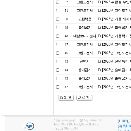
고린도전서
[2025 부활절 수
52
고린도전서
[2025년 고린도전
51
요한복음
[2025년 가을 제
50
출애굽기
[2025년 출애굽기
49
데살로니가전서
[2025년 가을학기
48
고린도전서
[2025년 고린도전
47
고린도전서
[2025년 고린도전
46
신명기
[2026년 신년특강
45
출애굽기
[2025년 출애굽기
44
출애굽기
[2025년 출애굽기
43
고린도전서
[2026년 고린도전
42
서울 동대문구 이문2동 264-231
[UBF한
Tel:070-7119-3521,02-968-4586
[뉴욕UB
Fax:02-965-8594