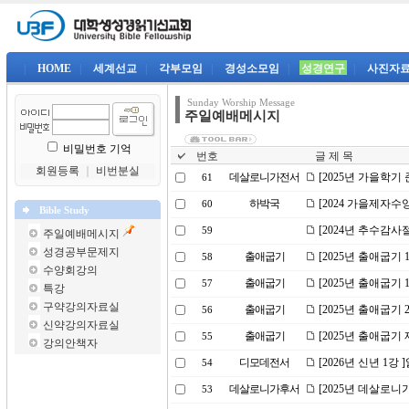
|
HOME
|
세계선교
|
각부모임
|
경성소모임
|
성경연구
|
사진자
Sunday Worship Message
주일예배메시지
비밀번호 기억
번호
글 제 목
회원등록
｜
비번분실
데살로니가전서
[2025년 가을학기
61
하박국
[2024 가을제자수
60
Bible Study
[2024년 추수감
59
주일예배메시지
성경공부문제지
출애굽기
[2025년 출애굽기
58
수양회강의
출애굽기
[2025년 출애굽기
57
특강
구약강의자료실
출애굽기
[2025년 출애굽기
56
신약강의자료실
출애굽기
[2025년 출애굽기 
55
강의안책자
디모데전서
[2026년 신년 1강
54
데살로니가후서
[2025년 데살로니
53