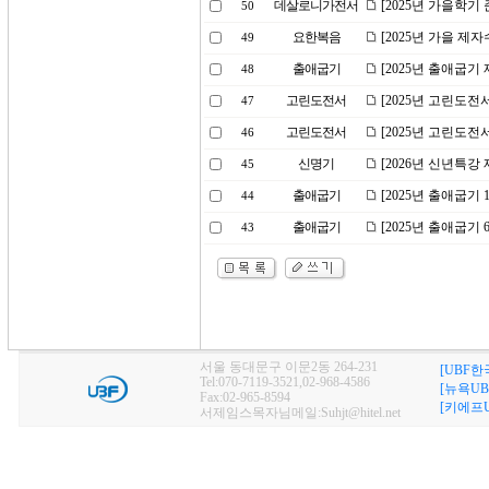
데살로니가전서
[2025년 가을학기
50
요한복음
[2025년 가을 제
49
출애굽기
[2025년 출애굽기
48
고린도전서
[2025년 고린도전
47
고린도전서
[2025년 고린도전
46
신명기
[2026년 신년특강
45
출애굽기
[2025년 출애굽기
44
출애굽기
[2025년 출애굽기
43
서울 동대문구 이문2동 264-231
[UBF한
Tel:070-7119-3521,02-968-4586
[뉴욕UB
Fax:02-965-8594
[키에프U
서제임스목자님메일:Suhjt@hitel.net