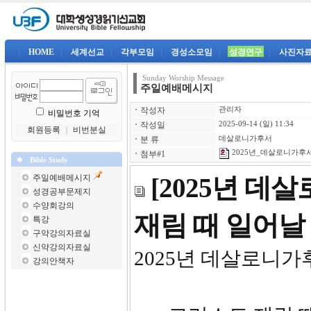
|
HOME
|
세계선교
|
각부모임
|
경성소모임
|
성경연구
|
사진자
Sunday Worship Message
주일예배메시지
ㆍ
작성자
관리자
비밀번호 기억
ㆍ
작성일
2025-09-14 (일) 11:34
회원등록
｜
비번분실
ㆍ
분 류
데살로니가후서
2025년_데살로니가후서_
ㆍ
첨부#1
Bible Study
주일예배메시지
[2025년 데
성경공부문제지
수양회강의
재림 때 일어날
특강
구약강의자료실
신약강의자료실
2025년 데살
강의안책자