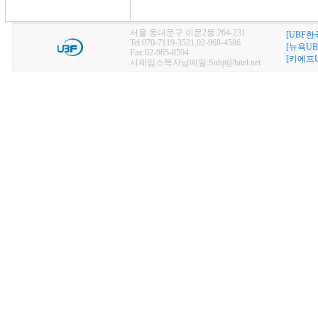
서울 동대문구 이문2동 264-231
[UBF한
Tel:070-7119-3521,02-968-4586
[뉴욕UB
Fax:02-965-8594
[키에프U
서제임스목자님메일:Suhjt@hitel.net