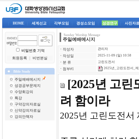
|
HOME
|
세계선교
|
각부모임
|
경성소모임
|
성경연구
|
사진자
Sunday Worship Message
주일예배메시지
ㆍ
작성자
관리자
비밀번호 기억
ㆍ
작성일
2025-11-09 (일) 10:58
회원등록
｜
비번분실
ㆍ
분 류
고린도전서
2025년_고린도전서_제_6
ㆍ
첨부#1
Bible Study
주일예배메시지
[2025년 고
성경공부문제지
수양회강의
려 함이라
특강
구약강의자료실
신약강의자료실
2025년 고린도전서 
강의안책자