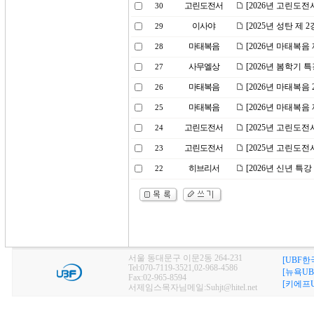
고린도전서
[2026년 고린도전
30
이사야
[2025년 성탄 제 
29
마태복음
[2026년 마태복음
28
사무엘상
[2026년 봄학기 
27
마태복음
[2026년 마태복
26
마태복음
[2026년 마태복음
25
고린도전서
[2025년 고린도
24
고린도전서
[2025년 고린도전
23
히브리서
[2026년 신년 특
22
서울 동대문구 이문2동 264-231
[UBF한
Tel:070-7119-3521,02-968-4586
[뉴욕UB
Fax:02-965-8594
[키에프U
서제임스목자님메일:Suhjt@hitel.net