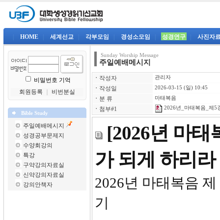
|
HOME
|
세계선교
|
각부모임
|
경성소모임
|
성경연구
|
사진자
Sunday Worship Message
주일예배메시지
ㆍ
작성자
관리자
비밀번호 기억
ㆍ
작성일
2026-03-15 (일) 10:45
회원등록
｜
비번분실
ㆍ
분 류
마태복음
2026년_마태복음_제5강-
ㆍ
첨부#1
Bible Study
주일예배메시지
[2026년 마
성경공부문제지
수양회강의
가 되게 하리라
특강
구약강의자료실
신약강의자료실
2026년 
강의안책자
기