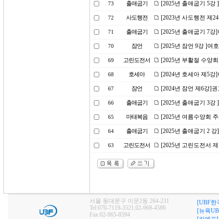
출애굽기
[2025년 출애굽기 5
73
사도행전
[2023년 사도행전 제
72
출애굽기
[2025년 출애굽기 
71
잠언
[2025년 잠언 9강 ]
70
고린도전서
[2025년 부활절 수양회
69
호세아
[2024년 호세아 제5
68
잠언
[2024년 잠언 제6강
67
출애굽기
[2025년 출애굽기 3
66
마태복음
[2025년 여름수양회 
65
출애굽기
[2025년 출애굽기 2
64
고린도전서
[2025년 고린도전서 
63
서울 동대문구 이문2동 264-231
[UBF한
Tel:070-7119-3521,02-968-4586
[뉴욕UB
Fax:02-965-8594