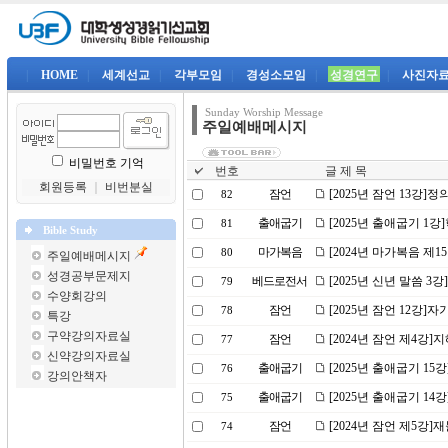
|
HOME
|
세계선교
|
각부모임
|
경성소모임
|
성경연구
|
사진자
Sunday Worship Message
주일예배메시지
비밀번호 기억
번호
글 제 목
회원등록
｜
비번분실
잠언
[2025년 잠언 13강]
82
출애굽기
[2025년 출애굽기 1
81
Bible Study
마가복음
[2024년 마가복음 제
80
주일예배메시지
성경공부문제지
베드로전서
[2025년 신년 말씀 3
79
수양회강의
잠언
[2025년 잠언 12강
78
특강
구약강의자료실
잠언
[2024년 잠언 제4강]
77
신약강의자료실
출애굽기
[2025년 출애굽기 1
76
강의안책자
출애굽기
[2025년 출애굽기 14
75
잠언
[2024년 잠언 제5강]
74