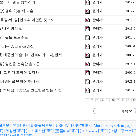
] 보라 새 일을 행하리라
관리자
2012-0
2강] 권위 있는 새 교훈
관리자
2012-0
비특강 제1강] 전도의 미련한 것으로
관리자
2012-0
2강] 이방의 빛
관리자
2016-0
3강] 물을 포도주로
관리자
2015-0
9강]두 증인들-권영진
관리자
2009-1
강] 애굽인의 손에서 건져내리라 -김반석
관리자
2009-0
3강] 성전을 건축한 솔로몬
관리자
2018-1
강] 그 피가 표적이 될지라
관리자
2009-0
2강]레위인을 택하신 하나님
관리자
2021-1
0강] 하나님의 영으로 인도함을 받는 사람
관리자
2013-0
1
2
3
4
5
6
7
8
9
1
국본부]
[유럽UBF]
[UBF국제본부]
[UBF TV]
[시카고UBF]
[Mother Barry's Homepage]
F]
[워싱턴UBF]
[노스웨스턴UBF]
[콜롬비아UBF]
[코스타리카UBF]
[프랑크푸르트UB