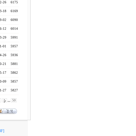
2-26
6175
3-18
6169
9-02
6090
6-12
6014
3-29
5991
1-01
5957
4-26
5936
0-21
5881
5-17
5862
0-09
5857
1-27
5827
0
,,,
50
F]