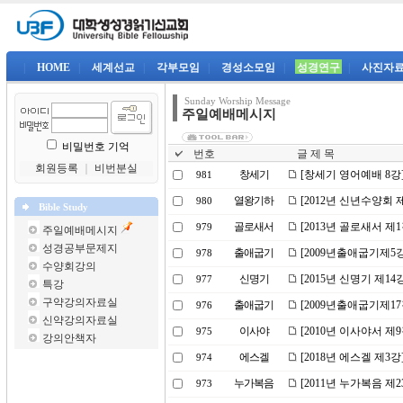
|
HOME
|
세계선교
|
각부모임
|
경성소모임
|
성경연구
|
사진자
Sunday Worship Message
주일예배메시지
비밀번호 기억
번호
글 제 목
회원등록
｜
비번분실
창세기
[창세기 영어예배 8강
981
열왕기하
[2012년 신년수양회 
980
Bible Study
골로새서
[2013년 골로새서 제
979
주일예배메시지
성경공부문제지
출애굽기
[2009년출애굽기제5
978
수양회강의
신명기
[2015년 신명기 제1
977
특강
구약강의자료실
출애굽기
[2009년출애굽기제1
976
신약강의자료실
이사야
[2010년 이사야서 
975
강의안책자
에스겔
[2018년 에스겔 제3
974
누가복음
[2011년 누가복음 
973