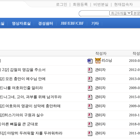
로그인
｜
회원등록
｜
비번분실
｜
현재접속자
료실
|
영상자료실
|
경성쉼터
|
JBF/EBF/CBF
|
기타
|
작성자
작성
리스닝
]
2010-0
제 2강] 갑절의 영감을 주소서
관리자
2012-0
1강] 모든 충만이 예수님 안에
관리자
2013-0
강] 나를 여호와인줄 알리라
관리자
2009-0
4강] 나그네, 고아, 과부를 위해 남겨두라
관리자
2015-0
7강] 여호와의 영광이 성막에 충만하매
관리자
2009-0
제9강]히스기야의 구원과 실수
관리자
2010-1
강] 마른 뼈들을 큰 군대로
관리자
2018-0
제23강] 마땅히 두려워할 자를 두려워하라
관리자
2011-0