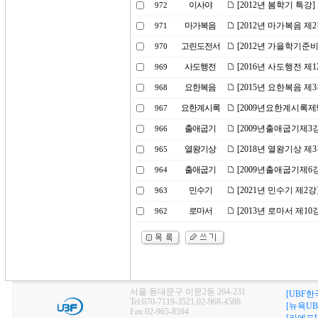
이사야
[2012년 봄학기 특강
972
마가복음
[2012년 마가복음 제
971
고린도전서
[2012년 가을학기준
970
사도행전
[2016년 사도행전 제1
969
요한복음
[2015년 요한복음 제
968
요한계시록
[2009년요한계시록제
967
출애굽기
[2009년출애굽기제3
966
열왕기상
[2018년 열왕기상 제
965
출애굽기
[2009년출애굽기제6
964
민수기
[2021년 민수기 제
963
로마서
[2013년 로마서 제1
962
서울 동대문구 이문2동 264-231
[UBF한
Tel:070-7119-3521,02-968-4586
[뉴욕UB
Fax:02-965-8594