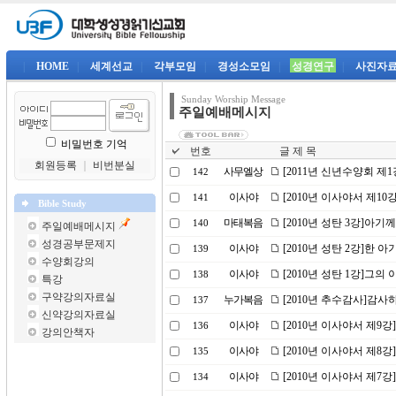
|
HOME
|
세계선교
|
각부모임
|
경성소모임
|
성경연구
|
사진자
Sunday Worship Message
주일예배메시지
비밀번호 기억
번호
글 제 목
회원등록
｜
비번분실
사무엘상
[2011년 신년수양회 제
142
이사야
[2010년 이사야서 제1
141
Bible Study
마태복음
[2010년 성탄 3강]아기
140
주일예배메시지
성경공부문제지
이사야
[2010년 성탄 2강]한 아
139
수양회강의
이사야
[2010년 성탄 1강]그
138
특강
구약강의자료실
누가복음
[2010년 추수감사]감사
137
신약강의자료실
이사야
[2010년 이사야서 제9
136
강의안책자
이사야
[2010년 이사야서 제8
135
이사야
[2010년 이사야서 제7
134